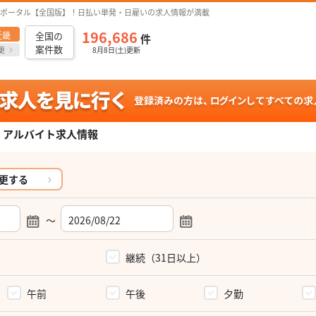
ポータル【全国版】！日払い単発・日雇いの求人情報が満載
196,686
近畿
全国の
件
案件数
更
8月8日(土)更新
・アルバイト求人情報
更する
～
）
継続（31日以上）
午前
午後
夕勤