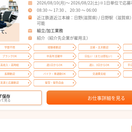
2026/08/10(月)～ 2026/08/22(土)※1日単位で応
08:30 ～ 17:30 、 20:30 ～ 06:00
近江鉄道近江本線：日野(滋賀県) / 日野駅（滋賀
可能
組立/加工業務
紹介（紹介先企業が雇用主）
学歴不問
経験者歓迎
主婦・主夫歓迎
ブランクOK
中高年活躍中
日払い（または即払い）
高収入・高時給
週1日からOK
週2、3日からOK
平
長期歓迎
バイク・車通勤OK
交通費支給
友達と応募歓迎
髪型・髪色自由
ず保存
お仕事詳細を見る
めて見る