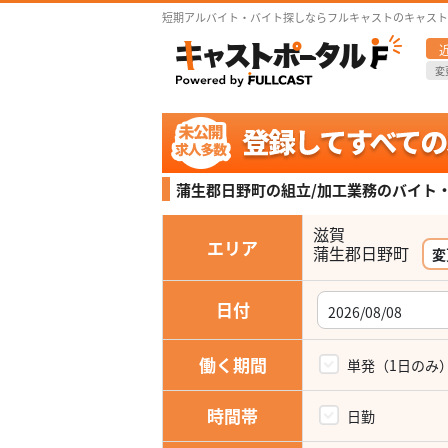
短期アルバイト・バイト探しならフルキャストのキャスト
変
蒲生郡日野町の組立/加工業務の
バイト
滋賀
エリア
蒲生郡日野町
変
日付
働く期間
単発（1日のみ
時間帯
日勤