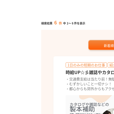
6
件
検索結果
中
1
～
6
件を表示
新着順
1日のみの短期のお仕事
紹
時給UP☆彡雑誌やカタ
・交通費支給は当たり前！無
・むずかしいこと一切ナシ！
・都心からも郊外からもアク