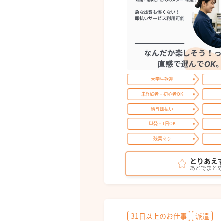
大学生歓迎
未経験者・初心者OK
給与即払い
単発・1日OK
残業あり
とりあえ
あとでまと
31日以上のお仕事
派遣