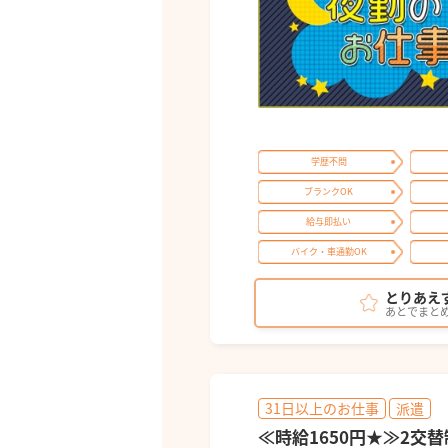
学歴不問
ブランクOK
給与即払い
バイク・車通勤OK
とりあえ
あとでまと
31日以上のお仕事
派遣
≪時給1650円★≫2交