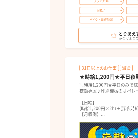
ブランクOK
月払い
バイク・車通勤OK
とりあえ
あとでまと
31日以上のお仕事
派遣
★時給1,200円★平日夜
＼時給1,200円★平日のみで
夜勤専属♪印刷機械のオペレ
【日給】
(時給1,200円×2h)＋(深夜時給
【月収例】...