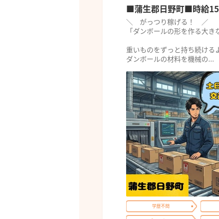
■蒲生郡日野町■時給15
＼ がっつり稼げる！ ／
「ダンボールの形を作る大き
重いものをずっと持ち続ける
ダンボールの材料を機械の...
学歴不問