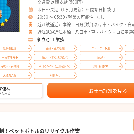
交通費 定額支給 (500円)
即日～長期（1ヶ月更新）※開始日相談可
20:30 ～ 05:30 / 残業の可能性 : なし
近江鉄道近江本線：日野(滋賀県) / 車・バイク・自
近江鉄道近江本線：八日市 / 車・バイク・自転車通
組立/加工業務
経験者歓迎
主婦・主夫歓迎
フリーター歓迎
中高年活躍中
日払い（または即払い）
週払い
高収入・高時給
平日のみOK（土日祝休み）
即日勤務OK
交通費支給
制服あり
ず保存
お仕事詳細を見る
めて見る
替制！ペットボトルのリサイクル作業