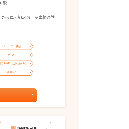
募可能
県）から車で約14分 ※車輌通勤
フリーター歓迎
月払い
日のみOK（土日祝休み）
制服あり
詳細を見る