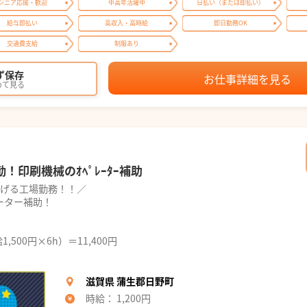
シニア応援・歓迎
中高年活躍中
日払い（または即払い）
給与即払い
高収入・高時給
即日勤務OK
交通費支給
制服あり
ず保存
お仕事詳細を見る
めて見る
勤！印刷機械のｵﾍﾟﾚｰﾀｰ補助
稼げる工場勤務！！／
ーター補助！
1,500円×6h）＝11,400円
滋賀県 蒲生郡日野町
時給： 1,200円