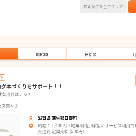
検索条件を全てクリア
時給順
日給順
介
ログ本づくりをサポート！！
駄な出費はナシ！
セス楽々♪
滋賀県 蒲生郡日野町
時給： 1,400円 / 給与/即払 /即払いサービス利用
交通費 定額支給 (500円)