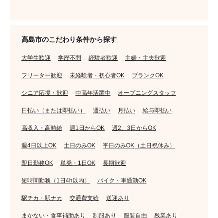
高島市のこだわり条件から探す
大学生歓迎
学歴不問
経験者歓迎
主婦・主夫歓迎
フリーター歓迎
未経験者・初心者OK
ブランクOK
シニア応援・歓迎
中高年活躍中
オープニングスタッフ
日払い（または即払い）
週払い
月払い
給与即払い
高収入・高時給
週1日からOK
週2、3日からOK
週4日以上OK
土日のみOK
平日のみOK（土日祝休み）
即日勤務OK
単発・1日OK
長期歓迎
短時間勤務（1日4h以内）
バイク・車通勤OK
駅チカ・駅ナカ
交通費支給
送迎あり
まかない・食事補助あり
制服あり
服装自由
残業あり