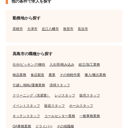
他の条件で求人を探す
勤務地から探す
彦根市
大津市
近江八幡市
敦賀市
長浜市
高島市の職種から探す
仕分/ピッキング/梱包
入出荷/積み込み
組立/加工業務
検品業務
食品製造
農業
その他軽作業
搬入/搬出業務
引越し/移転/運搬業務
清掃スタッフ
クリーニング（洗濯業）
レジスタッフ
販売スタッフ
イベントスタッフ
販促スタッフ
ホールスタッフ
キッチンスタッフ
コールセンター業務
一般事務業務
OA事務業務
ドライバー
その他職種