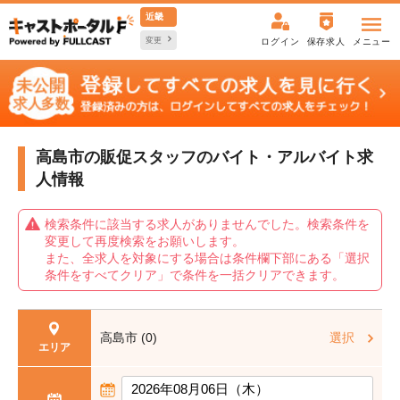
近畿
変更
ログイン
保存求人
メニュー
高島市の販促スタッフの
バイト・アルバイト求
人情報
検索条件に該当する求人がありませんでした。検索条件を
変更して再度検索をお願いします。
また、全求人を対象にする場合は条件欄下部にある「選択
条件をすべてクリア」で条件を一括クリアできます。
高島市 (0)
選択
エリア