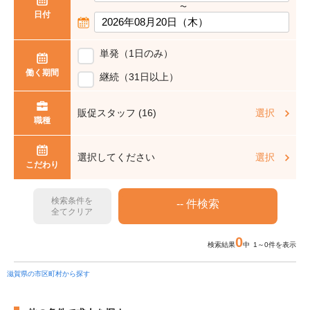
〜
日付
単発（1日のみ）
働く期間
継続（31日以上）
販促スタッフ (16)
選択
職種
選択してください
選択
こだわり
検索条件を
全てクリア
0
検索結果
中 1～0件を表示
滋賀県の市区町村から探す