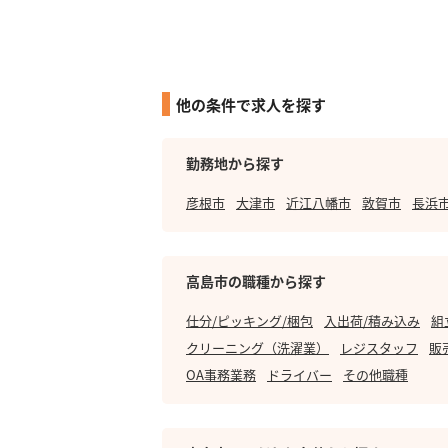
他の条件で求人を探す
勤務地から探す
彦根市
大津市
近江八幡市
敦賀市
長浜
高島市の職種から探す
仕分/ピッキング/梱包
入出荷/積み込み
組
クリーニング（洗濯業）
レジスタッフ
販
OA事務業務
ドライバー
その他職種