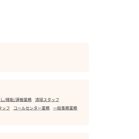
し/移転/運搬業務
清掃スタッフ
タッフ
コールセンター業務
一般事務業務