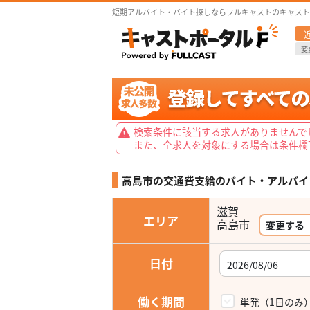
短期アルバイト・バイト探しならフルキャストのキャスト
変
検索条件に該当する求人がありませんで
また、全求人を対象にする場合は条件欄
高島市の交通費支給の
バイト・アルバイ
滋賀
エリア
高島市
変更する
日付
働く期間
単発（1日のみ