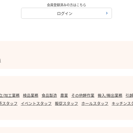
会員登録済みの方はこちら
ログイン
市
立/加工業務
検品業務
食品製造
農業
その他軽作業
搬入/搬出業務
引越
売スタッフ
イベントスタッフ
販促スタッフ
ホールスタッフ
キッチンス