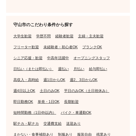
守山市のこだわり条件から探す
大学生歓迎
学歴不問
経験者歓迎
主婦・主夫歓迎
フリーター歓迎
未経験者・初心者OK
ブランクOK
シニア応援・歓迎
中高年活躍中
オープニングスタッフ
日払い（または即払い）
週払い
月払い
給与即払い
高収入・高時給
週1日からOK
週2、3日からOK
週4日以上OK
土日のみOK
平日のみOK（土日祝休み）
即日勤務OK
単発・1日OK
長期歓迎
短時間勤務（1日4h以内）
バイク・車通勤OK
駅チカ・駅ナカ
交通費支給
送迎あり
まかない・食事補助あり
制服あり
服装自由
残業あり