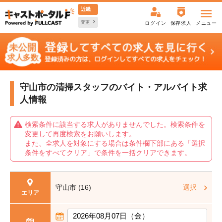
近畿
変更
ログイン
保存求人
メニュー
守山市の清掃スタッフの
バイト・アルバイト求
人情報
検索条件に該当する求人がありませんでした。検索条件を
変更して再度検索をお願いします。
また、全求人を対象にする場合は条件欄下部にある「選択
条件をすべてクリア」で条件を一括クリアできます。
守山市 (16)
選択
エリア