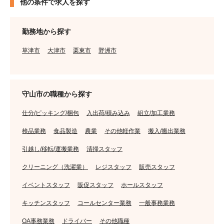
他の条件で求人を探す
勤務地から探す
草津市
大津市
栗東市
野洲市
守山市の職種から探す
仕分/ピッキング/梱包
入出荷/積み込み
組立/加工業務
検品業務
食品製造
農業
その他軽作業
搬入/搬出業務
引越し/移転/運搬業務
清掃スタッフ
クリーニング（洗濯業）
レジスタッフ
販売スタッフ
イベントスタッフ
販促スタッフ
ホールスタッフ
キッチンスタッフ
コールセンター業務
一般事務業務
OA事務業務
ドライバー
その他職種