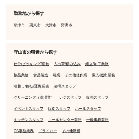
勤務地から探す
草津市
栗東市
大津市
野洲市
守山市の職種から探す
仕分/ピッキング/梱包
入出荷/積み込み
組立/加工業務
検品業務
食品製造
農業
その他軽作業
搬入/搬出業務
引越し/移転/運搬業務
清掃スタッフ
クリーニング（洗濯業）
レジスタッフ
販売スタッフ
イベントスタッフ
販促スタッフ
ホールスタッフ
キッチンスタッフ
コールセンター業務
一般事務業務
OA事務業務
ドライバー
その他職種