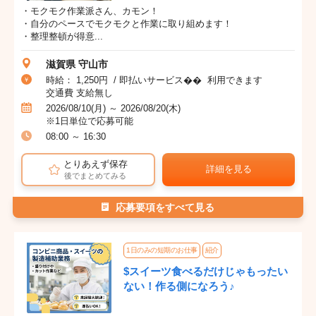
・モクモク作業派さん、カモン！
・自分のペースでモクモクと作業に取り組めます！
・整理整頓が得意...
滋賀県 守山市
時給： 1,250円 / 即払いサービス�� 利用できます
交通費 支給無し
2026/08/10(月) ～ 2026/08/20(木)
※1日単位で応募可能
08:00 ～ 16:30
とりあえず保存
詳細を見る
後でまとめてみる
応募要項をすべて見る
1日のみの短期のお仕事
紹介
$スイーツ食べるだけじゃもったい
ない！作る側になろう♪