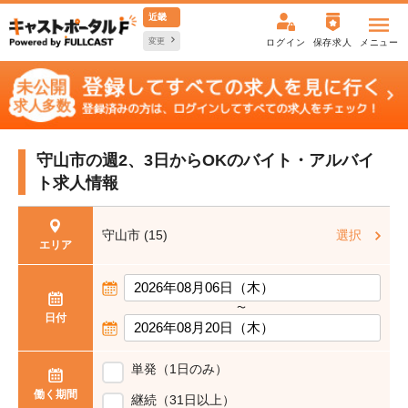
近畿
変更
ログイン
保存求人
メニュー
守山市の週2、3日からOKの
バイト・アルバイ
ト求人情報
守山市 (15)
選択
エリア
〜
日付
単発（1日のみ）
働く期間
継続（31日以上）