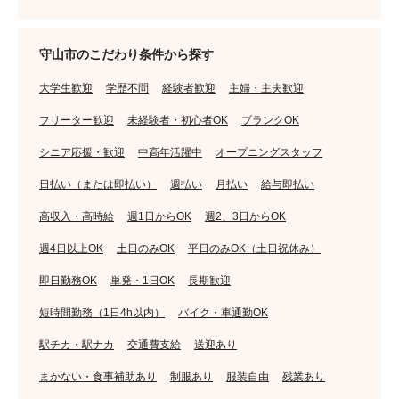
守山市のこだわり条件から探す
大学生歓迎
学歴不問
経験者歓迎
主婦・主夫歓迎
フリーター歓迎
未経験者・初心者OK
ブランクOK
シニア応援・歓迎
中高年活躍中
オープニングスタッフ
日払い（または即払い）
週払い
月払い
給与即払い
高収入・高時給
週1日からOK
週2、3日からOK
週4日以上OK
土日のみOK
平日のみOK（土日祝休み）
即日勤務OK
単発・1日OK
長期歓迎
短時間勤務（1日4h以内）
バイク・車通勤OK
駅チカ・駅ナカ
交通費支給
送迎あり
まかない・食事補助あり
制服あり
服装自由
残業あり