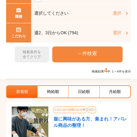
選択してください
選択
職種
週2、3日からOK (794)
選択
こだわり
検索条件を
全てクリア
4
検索結果
中 1～4件を表示
新着順
時給順
日給順
月給順
1日のみの短期のお仕事
紹介
服に興味がある方、集まれ！アパレ
ル商品の整理！