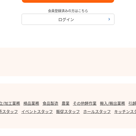
会員登録済みの方はこちら
ログイン
立/加工業務
検品業務
食品製造
農業
その他軽作業
搬入/搬出業務
引越
売スタッフ
イベントスタッフ
販促スタッフ
ホールスタッフ
キッチンス