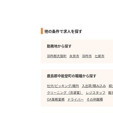
他の条件で求人を探す
勤務地から探す
羽咋郡志賀町
氷見市
羽咋市
七尾市
鹿島郡中能登町の職種から探す
仕分/ピッキング/梱包
入出荷/積み込み
組
クリーニング（洗濯業）
レジスタッフ
販
OA事務業務
ドライバー
その他職種