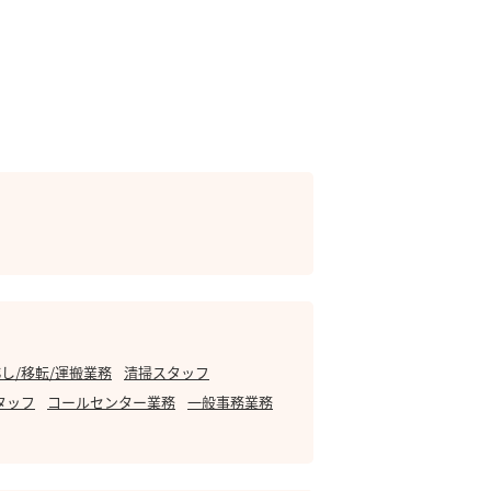
し/移転/運搬業務
清掃スタッフ
タッフ
コールセンター業務
一般事務業務