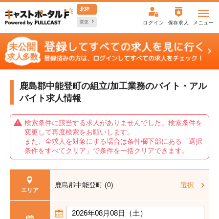
北陸
変更
ログイン
保存求人
メニュー
鹿島郡中能登町の組立/加工業務の
バイト・アル
バイト求人情報
検索条件に該当する求人がありませんでした。検索条件を
変更して再度検索をお願いします。
また、全求人を対象にする場合は条件欄下部にある「選択
条件をすべてクリア」で条件を一括クリアできます。
鹿島郡中能登町 (0)
選択
エリア