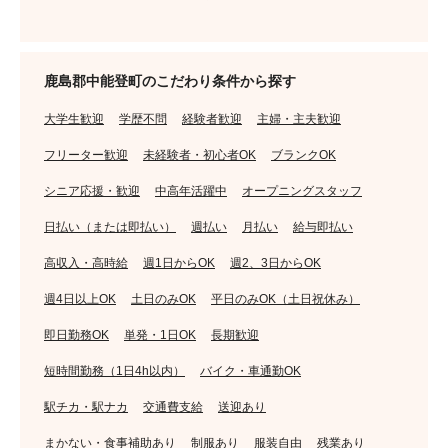
鹿島郡中能登町のこだわり条件から探す
大学生歓迎
学歴不問
経験者歓迎
主婦・主夫歓迎
フリーター歓迎
未経験者・初心者OK
ブランクOK
シニア応援・歓迎
中高年活躍中
オープニングスタッフ
日払い（または即払い）
週払い
月払い
給与即払い
高収入・高時給
週1日からOK
週2、3日からOK
週4日以上OK
土日のみOK
平日のみOK（土日祝休み）
即日勤務OK
単発・1日OK
長期歓迎
短時間勤務（1日4h以内）
バイク・車通勤OK
駅チカ・駅ナカ
交通費支給
送迎あり
まかない・食事補助あり
制服あり
服装自由
残業あり