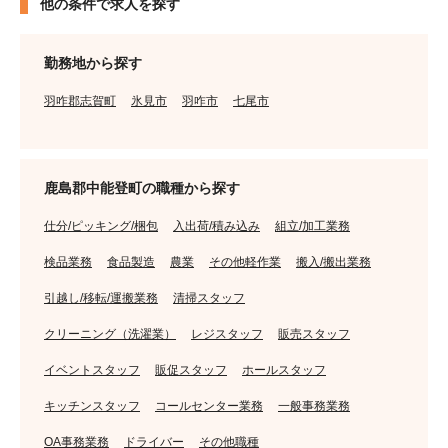
他の条件で求人を探す
勤務地から探す
羽咋郡志賀町
氷見市
羽咋市
七尾市
鹿島郡中能登町の職種から探す
仕分/ピッキング/梱包
入出荷/積み込み
組立/加工業務
検品業務
食品製造
農業
その他軽作業
搬入/搬出業務
引越し/移転/運搬業務
清掃スタッフ
クリーニング（洗濯業）
レジスタッフ
販売スタッフ
イベントスタッフ
販促スタッフ
ホールスタッフ
キッチンスタッフ
コールセンター業務
一般事務業務
OA事務業務
ドライバー
その他職種