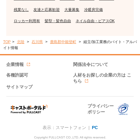
残業なし
友達と応募歓迎
大量募集
冷暖房完備
ロッカー利用有
髪型・髪色自由
ネイル自由・ピアスOK
TOP
北陸
石川県
鹿島郡中能登町
組立/加工業務のバイト・アルバ
イト情報
企業情報
関係法令について
各種許認可
人材をお探しの企業の方は
こ
ちら
サイトマップ
プライバシー
ポリシー
表示：スマートフォン |
PC
Copyright FULLCAST CO.,LTD. All rights reserved.