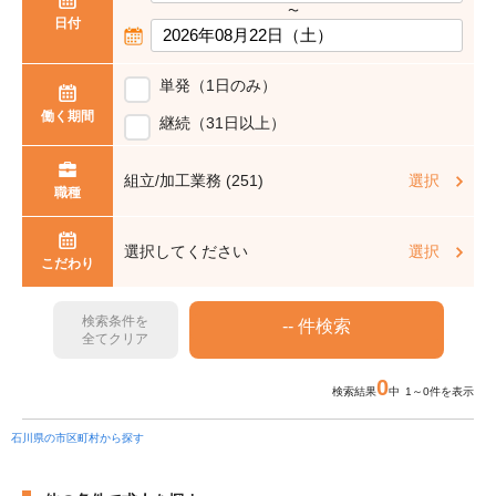
〜
日付
単発（1日のみ）
働く期間
継続（31日以上）
組立/加工業務 (251)
選択
職種
選択してください
選択
こだわり
検索条件を
全てクリア
0
検索結果
中 1～0件を表示
石川県の市区町村から探す