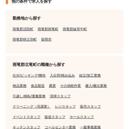
他の条件で求人を探す
勤務地から探す
雨竜郡沼田町
雨竜郡雨竜町
雨竜郡妹背牛町
雨竜郡秩父別町
留萌市
雨竜郡北竜町の職種から探す
仕分/ピッキング/梱包
入出荷/積み込み
組立/加工業務
検品業務
食品製造
農業
その他軽作業
搬入/搬出業務
引越し/移転/運搬業務
清掃スタッフ
クリーニング（洗濯業）
レジスタッフ
販売スタッフ
イベントスタッフ
販促スタッフ
ホールスタッフ
キッチンスタッフ
コールセンター業務
一般事務業務