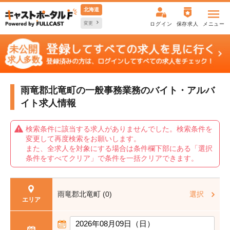
北海道
変更
ログイン
保存求人
メニュー
雨竜郡北竜町の一般事務業務の
バイト・アルバ
イト求人情報
検索条件に該当する求人がありませんでした。検索条件を
変更して再度検索をお願いします。
また、全求人を対象にする場合は条件欄下部にある「選択
条件をすべてクリア」で条件を一括クリアできます。
雨竜郡北竜町 (0)
選択
エリア