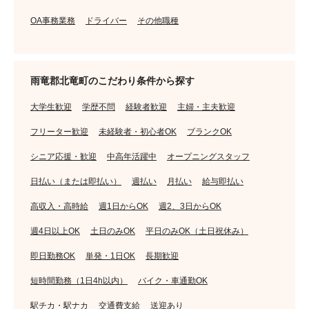
OA事務業務
ドライバー
その他職種
雨竜郡北竜町のこだわり条件から探す
大学生歓迎
学歴不問
経験者歓迎
主婦・主夫歓迎
フリーター歓迎
未経験者・初心者OK
ブランクOK
シニア応援・歓迎
中高年活躍中
オープニングスタッフ
日払い（または即払い）
週払い
月払い
給与即払い
高収入・高時給
週1日からOK
週2、3日からOK
週4日以上OK
土日のみOK
平日のみOK（土日祝休み）
即日勤務OK
単発・1日OK
長期歓迎
短時間勤務（1日4h以内）
バイク・車通勤OK
駅チカ・駅ナカ
交通費支給
送迎あり