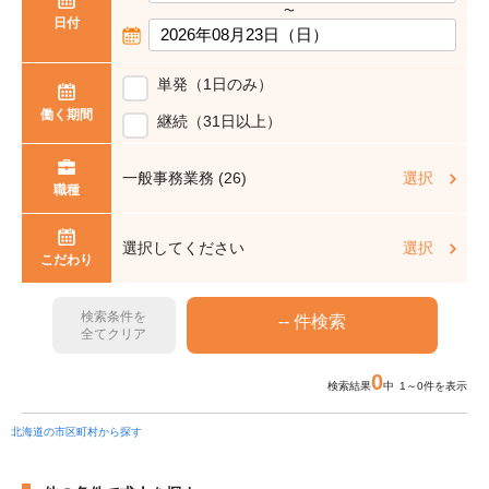
〜
日付
単発（1日のみ）
働く期間
継続（31日以上）
一般事務業務 (26)
選択
職種
選択してください
選択
こだわり
検索条件を
全てクリア
0
検索結果
中 1～0件を表示
北海道の市区町村から探す