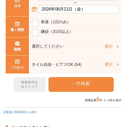
〜
日付
単発（1日のみ）
働く期間
継続（31日以上）
選択してください
選択
職種
ネイル自由・ピアスOK (54)
選択
こだわり
検索条件を
全てクリア
0
検索結果
中 1～0件を表示
北海道の市区町村から探す