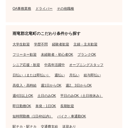
OA事務業務
ドライバー
その他職種
雨竜郡北竜町のこだわり条件から探す
大学生歓迎
学歴不問
経験者歓迎
主婦・主夫歓迎
フリーター歓迎
未経験者・初心者OK
ブランクOK
シニア応援・歓迎
中高年活躍中
オープニングスタッフ
日払い（または即払い）
週払い
月払い
給与即払い
高収入・高時給
週1日からOK
週2、3日からOK
週4日以上OK
土日のみOK
平日のみOK（土日祝休み）
即日勤務OK
単発・1日OK
長期歓迎
短時間勤務（1日4h以内）
バイク・車通勤OK
駅チカ・駅ナカ
交通費支給
送迎あり