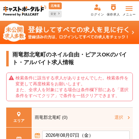
北海道
変更
ログイン
保存求人
メニュー
雨竜郡北竜町のネイル自由・ピアスOKの
バイ
ト・アルバイト求人情報
検索条件に該当する求人がありませんでした。検索条件を
変更して再度検索をお願いします。
また、全求人を対象にする場合は条件欄下部にある「選択
条件をすべてクリア」で条件を一括クリアできます。
雨竜郡北竜町 (0)
選択
エリア