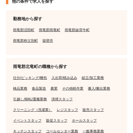
他の条件で求人を探す
勤務地から探す
雨竜郡沼田町
雨竜郡雨竜町
雨竜郡妹背牛町
雨竜郡秩父別町
留萌市
雨竜郡北竜町の職種から探す
仕分/ピッキング/梱包
入出荷/積み込み
組立/加工業務
検品業務
食品製造
農業
その他軽作業
搬入/搬出業務
引越し/移転/運搬業務
清掃スタッフ
クリーニング（洗濯業）
レジスタッフ
販売スタッフ
イベントスタッフ
販促スタッフ
ホールスタッフ
キッチンスタッフ
コールセンター業務
一般事務業務