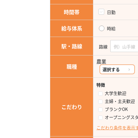
時間帯
日勤
給与体系
時給
駅・路線
路線
農業
職種
選択する
特徴
大学生歓迎
主婦・主夫歓迎
こだわり
ブランクOK
オープニングス
こだわり条件を表示