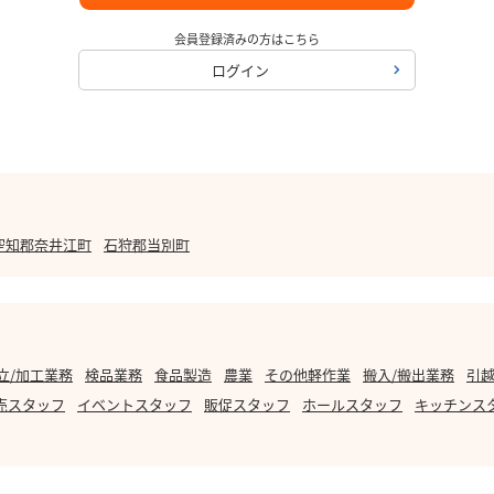
会員登録済みの方はこちら
ログイン
空知郡奈井江町
石狩郡当別町
立/加工業務
検品業務
食品製造
農業
その他軽作業
搬入/搬出業務
引越
売スタッフ
イベントスタッフ
販促スタッフ
ホールスタッフ
キッチンス