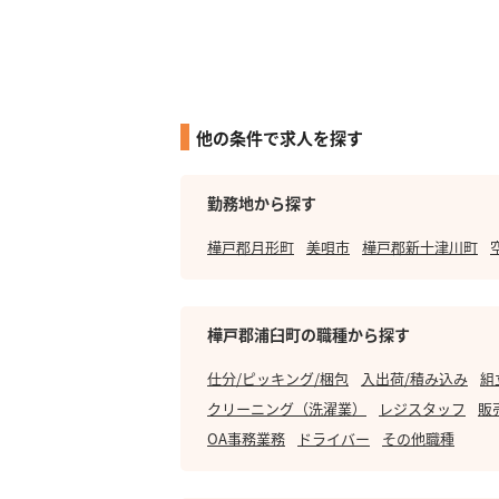
他の条件で求人を探す
勤務地から探す
樺戸郡月形町
美唄市
樺戸郡新十津川町
樺戸郡浦臼町の職種から探す
仕分/ピッキング/梱包
入出荷/積み込み
組
クリーニング（洗濯業）
レジスタッフ
販
OA事務業務
ドライバー
その他職種