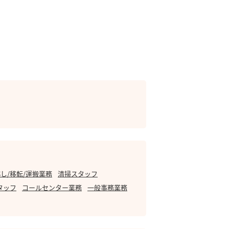
し/移転/運搬業務
清掃スタッフ
タッフ
コールセンター業務
一般事務業務