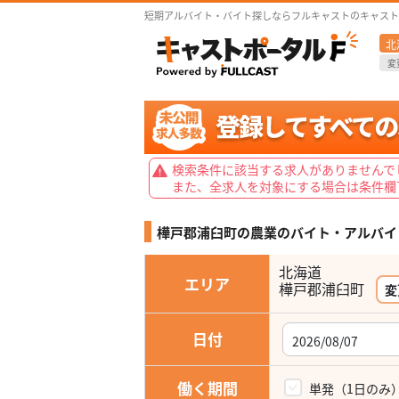
短期アルバイト・バイト探しならフルキャストのキャスト
北
変
検索条件に該当する求人がありませんで
また、全求人を対象にする場合は条件欄
樺戸郡浦臼町の農業の
バイト・アルバイ
北海道
エリア
樺戸郡浦臼町
変
日付
働く期間
単発（1日のみ