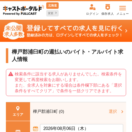
北海道
変更
ログイン
保存求人
メニュー
樺戸郡浦臼町の週払いの
バイト・アルバイト求
人情報
検索条件に該当する求人がありませんでした。検索条件を
変更して再度検索をお願いします。
また、全求人を対象にする場合は条件欄下部にある「選択
条件をすべてクリア」で条件を一括クリアできます。
樺戸郡浦臼町 (0)
選択
エリア