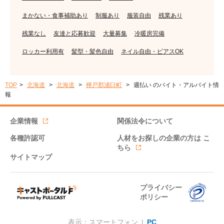
まかない・食事補助あり
制服あり
服装自由
残業あり
残業なし
友達と応募歓迎
大量募集
冷暖房完備
ロッカー利用有
髪型・髪色自由
ネイル自由・ピアスOK
TOP
北海道
北海道
樺戸郡浦臼町
週払い のバイト・アルバイト情
報
企業情報
関係法令について
各種許認可
人材をお探しの企業の方は
こ
ちら
サイトマップ
プライバシー
ポリシー
表示：スマートフォン |
PC