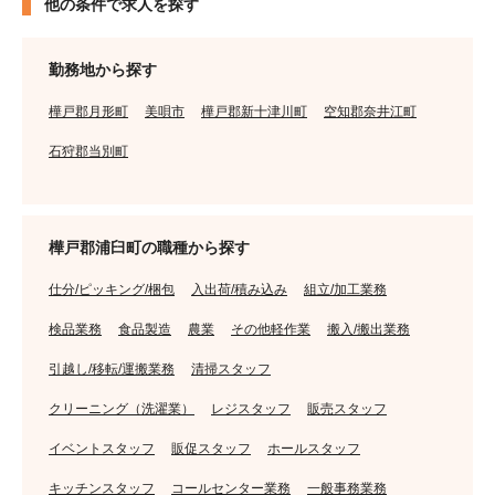
他の条件で求人を探す
勤務地から探す
樺戸郡月形町
美唄市
樺戸郡新十津川町
空知郡奈井江町
石狩郡当別町
樺戸郡浦臼町の職種から探す
仕分/ピッキング/梱包
入出荷/積み込み
組立/加工業務
検品業務
食品製造
農業
その他軽作業
搬入/搬出業務
引越し/移転/運搬業務
清掃スタッフ
クリーニング（洗濯業）
レジスタッフ
販売スタッフ
イベントスタッフ
販促スタッフ
ホールスタッフ
キッチンスタッフ
コールセンター業務
一般事務業務