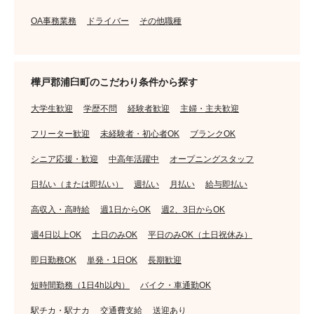
OA事務業務
ドライバー
その他職種
樺戸郡浦臼町のこだわり条件から探す
大学生歓迎
学歴不問
経験者歓迎
主婦・主夫歓迎
フリーター歓迎
未経験者・初心者OK
ブランクOK
シニア応援・歓迎
中高年活躍中
オープニングスタッフ
日払い（または即払い）
週払い
月払い
給与即払い
高収入・高時給
週1日からOK
週2、3日からOK
週4日以上OK
土日のみOK
平日のみOK（土日祝休み）
即日勤務OK
単発・1日OK
長期歓迎
短時間勤務（1日4h以内）
バイク・車通勤OK
駅チカ・駅ナカ
交通費支給
送迎あり