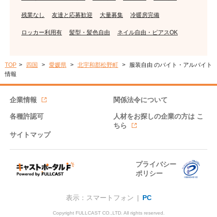
残業なし
友達と応募歓迎
大量募集
冷暖房完備
ロッカー利用有
髪型・髪色自由
ネイル自由・ピアスOK
TOP
四国
愛媛県
北宇和郡松野町
服装自由 のバイト・アルバイト
情報
企業情報
関係法令について
各種許認可
人材をお探しの企業の方は
こ
ちら
サイトマップ
プライバシー
ポリシー
表示：スマートフォン |
PC
Copyright FULLCAST CO.,LTD. All rights reserved.