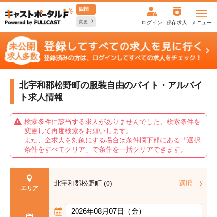
四国
変更
ログイン
保存求人
メニュー
北宇和郡松野町の服装自由の
バイト・アルバイ
ト求人情報
検索条件に該当する求人がありませんでした。検索条件を
変更して再度検索をお願いします。
また、全求人を対象にする場合は条件欄下部にある「選択
条件をすべてクリア」で条件を一括クリアできます。
北宇和郡松野町 (0)
選択
エリア