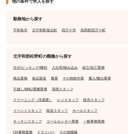
他の条件で求人を探す
勤務地から探す
宇和島市
北宇和郡鬼北町
四万十市
高岡郡四万十町
北宇和郡松野町の職種から探す
仕分/ピッキング/梱包
入出荷/積み込み
組立/加工業務
検品業務
食品製造
農業
その他軽作業
搬入/搬出業務
引越し/移転/運搬業務
清掃スタッフ
クリーニング（洗濯業）
レジスタッフ
販売スタッフ
イベントスタッフ
販促スタッフ
ホールスタッフ
キッチンスタッフ
コールセンター業務
一般事務業務
OA事務業務
ドライバー
その他職種