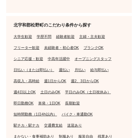
北宇和郡松野町のこだわり条件から探す
大学生歓迎
学歴不問
経験者歓迎
主婦・主夫歓迎
フリーター歓迎
未経験者・初心者OK
ブランクOK
シニア応援・歓迎
中高年活躍中
オープニングスタッフ
日払い（または即払い）
週払い
月払い
給与即払い
高収入・高時給
週1日からOK
週2、3日からOK
週4日以上OK
土日のみOK
平日のみOK（土日祝休み）
即日勤務OK
単発・1日OK
長期歓迎
短時間勤務（1日4h以内）
バイク・車通勤OK
駅チカ・駅ナカ
交通費支給
送迎あり
まかない・食事補助あり
制服あり
服装自由
残業あり