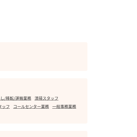
し/移転/運搬業務
清掃スタッフ
タッフ
コールセンター業務
一般事務業務