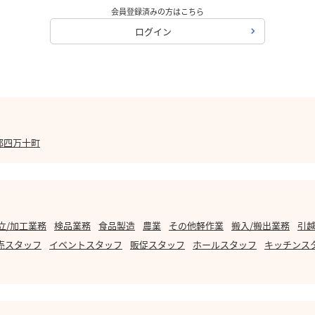
会員登録済みの方はこちら
ログイン
郡四万十町
立/加工業務
検品業務
食品製造
農業
その他軽作業
搬入/搬出業務
引越
売スタッフ
イベントスタッフ
販促スタッフ
ホールスタッフ
キッチンス