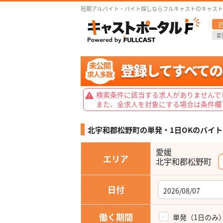
短期アルバイト・バイト探しならフルキャストのキャスト
変
検索条件に該当する求人がありませんで
また、全求人を対象にする場合は条件欄
北宇和郡松野町の単発・1日OKの
バイト
愛媛
エリア
北宇和郡松野町
日付
働く期間
単発（1日のみ