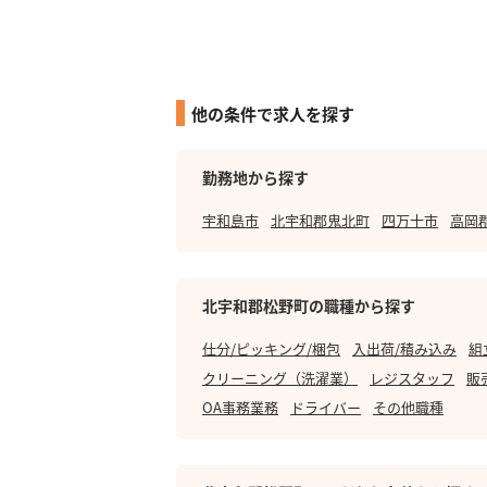
他の条件で求人を探す
勤務地から探す
宇和島市
北宇和郡鬼北町
四万十市
高岡
北宇和郡松野町の職種から探す
仕分/ピッキング/梱包
入出荷/積み込み
組
クリーニング（洗濯業）
レジスタッフ
販
OA事務業務
ドライバー
その他職種