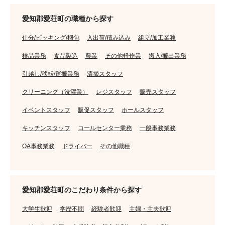
愛知郡愛荘町の職種から探す
仕分/ピッキング/梱包
入出荷/積み込み
組立/加工業務
検品業務
食品製造
農業
その他軽作業
搬入/搬出業務
引越し/移転/運搬業務
清掃スタッフ
クリーニング（洗濯業）
レジスタッフ
販売スタッフ
イベントスタッフ
販促スタッフ
ホールスタッフ
キッチンスタッフ
コールセンター業務
一般事務業務
OA事務業務
ドライバー
その他職種
愛知郡愛荘町のこだわり条件から探す
大学生歓迎
学歴不問
経験者歓迎
主婦・主夫歓迎