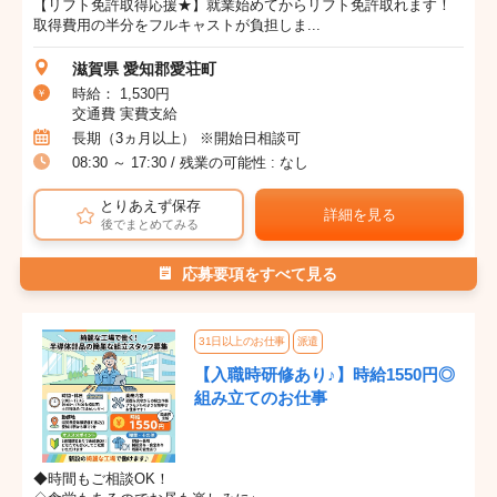
【リフト免許取得応援★】就業始めてからリフト免許取れます！
取得費用の半分をフルキャストが負担しま...
滋賀県 愛知郡愛荘町
時給： 1,530円
交通費 実費支給
長期（3ヵ月以上） ※開始日相談可
08:30 ～ 17:30 / 残業の可能性 : なし
とりあえず保存
詳細を見る
後でまとめてみる
応募要項をすべて見る
31日以上のお仕事
派遣
【入職時研修あり♪】時給1550円◎
組み立てのお仕事
◆時間もご相談OK！