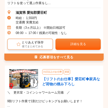
リフトを使って運ぶ作業をし...
滋賀県 愛知郡愛荘町
時給： 1,550円
交通費 実費支給
長期（3ヵ月以上） ※開始日相談可
08:00 ～ 17:00 / 残業の可能性 : なし
とりあえず保存
詳細を見る
後でまとめてみる
応募要項をすべて見る
31日以上のお仕事
派遣
【リフトのお仕事】愛荘町◆家具な
ど荷物の積み下ろし
＼ 更衣室・コインシャワールーム完備 ／
9割リフト作業で1割だけピッキングをお願いします！
...