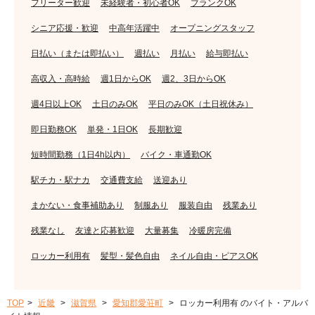
フリーター歓迎
未経験者・初心者OK
ブランクOK
シニア応援・歓迎
中高年活躍中
オープニングスタッフ
日払い（または即払い）
週払い
月払い
給与即払い
高収入・高時給
週1日からOK
週2、3日からOK
週4日以上OK
土日のみOK
平日のみOK（土日祝休み）
即日勤務OK
単発・1日OK
長期歓迎
短時間勤務（1日4h以内）
バイク・車通勤OK
駅チカ・駅ナカ
交通費支給
送迎あり
まかない・食事補助あり
制服あり
服装自由
残業あり
残業なし
友達と応募歓迎
大量募集
冷暖房完備
ロッカー利用有
髪型・髪色自由
ネイル自由・ピアスOK
TOP
近畿
滋賀県
愛知郡愛荘町
ロッカー利用有 のバイト・アルバ