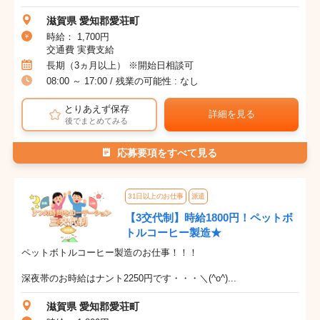
滋賀県 愛知郡愛荘町
時給： 1,700円
交通費 実費支給
長期（3ヵ月以上） ※開始日相談可
08:00 ～ 17:00 / 残業の可能性 : なし
とりあえず保存
詳細を見る
後でまとめてみる
応募要項をすべて見る
31日以上のお仕事
派遣
【3交代制】時給1800円！ペットボ
トルコーヒー製造★
ペットボトルコーヒー製造のお仕事！！！
深夜帯のお時給はナント2250円です・・・＼(^o^)...
滋賀県 愛知郡愛荘町