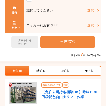
選択してください
選択
職種
ロッカー利用有 (553)
選択
こだわり
検索条件を
全てクリア
7
検索結果
中 1～7件を表示
新着順
時給順
日給順
月給順
31日以上のお仕事
派遣
【免許未所持も相談OK】時給1530
円◎髪色自由★リフト作業