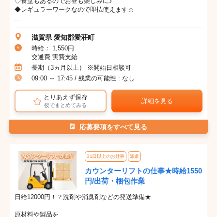
◇食堂もあるのでお昼も楽しみに♪
◆レギュラーワークなので即払使えます☆
...
滋賀県 愛知郡愛荘町
時給： 1,550円
交通費 実費支給
長期（3ヵ月以上） ※開始日相談可
09:00 ～ 17:45 / 残業の可能性 : なし
とりあえず保存
詳細を見る
後でまとめてみる
応募要項をすべて見る
31日以上のお仕事
派遣
カウンターリフトの仕事★時給1550
円/出荷・梱包作業
日給12000円！？洗剤や消臭剤などの発送準備★
原材料や製品を