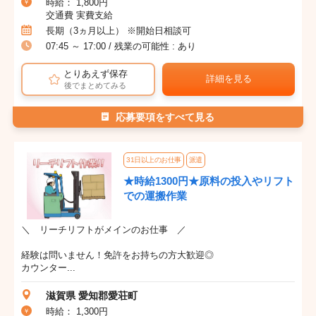
時給： 1,800円
交通費 実費支給
長期（3ヵ月以上） ※開始日相談可
07:45 ～ 17:00 / 残業の可能性 : あり
とりあえず保存
詳細を見る
後でまとめてみる
応募要項をすべて見る
31日以上のお仕事
派遣
★時給1300円★原料の投入やリフト
での運搬作業
＼ リーチリフトがメインのお仕事 ／
経験は問いません！免許をお持ちの方大歓迎◎
カウンター...
滋賀県 愛知郡愛荘町
時給： 1,300円