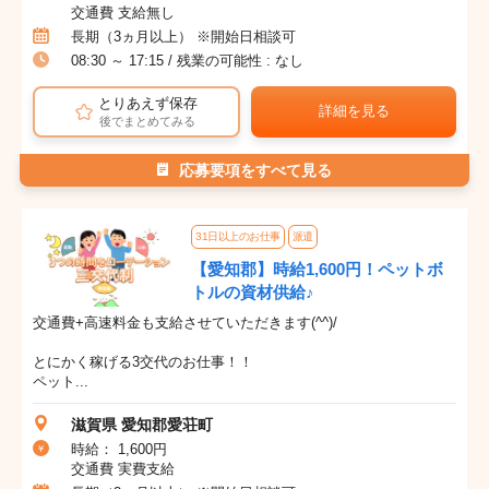
交通費 支給無し
長期（3ヵ月以上） ※開始日相談可
08:30 ～ 17:15 / 残業の可能性 : なし
とりあえず保存
詳細を見る
後でまとめてみる
応募要項をすべて見る
31日以上のお仕事
派遣
【愛知郡】時給1,600円！ペットボ
トルの資材供給♪
交通費+高速料金も支給させていただきます(^^)/
とにかく稼げる3交代のお仕事！！
ペット...
滋賀県 愛知郡愛荘町
時給： 1,600円
交通費 実費支給