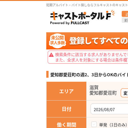
短期アルバイト・バイト探しならフルキャストのキャスト
変
検索条件に該当する求人がありませんで
また、全求人を対象にする場合は条件欄
愛知郡愛荘町の週2、3日からOKの
バイ
滋賀
エリア
愛知郡愛荘町
変
日付
働く期間
単発（1日のみ