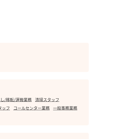
し/移転/運搬業務
清掃スタッフ
タッフ
コールセンター業務
一般事務業務