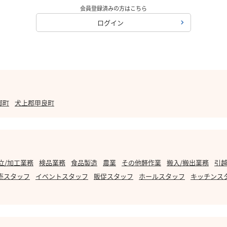
会員登録済みの方はこちら
ログイン
郷町
犬上郡甲良町
立/加工業務
検品業務
食品製造
農業
その他軽作業
搬入/搬出業務
引越
売スタッフ
イベントスタッフ
販促スタッフ
ホールスタッフ
キッチンス