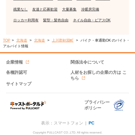
残業なし
友達と応募歓迎
大量募集
冷暖房完備
ロッカー利用有
髪型・髪色自由
ネイル自由・ピアスOK
TOP
北海道
北海道
上川郡剣淵町
バイク・車通勤OK のバイト・
アルバイト情報
企業情報
関係法令について
各種許認可
人材をお探しの企業の方は
こ
ちら
サイトマップ
プライバシー
ポリシー
表示：スマートフォン |
PC
Copyright FULLCAST CO.,LTD. All rights reserved.