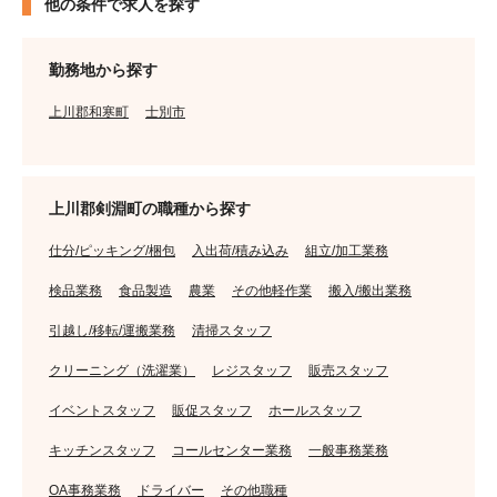
他の条件で求人を探す
勤務地から探す
上川郡和寒町
士別市
上川郡剣淵町の職種から探す
仕分/ピッキング/梱包
入出荷/積み込み
組立/加工業務
検品業務
食品製造
農業
その他軽作業
搬入/搬出業務
引越し/移転/運搬業務
清掃スタッフ
クリーニング（洗濯業）
レジスタッフ
販売スタッフ
イベントスタッフ
販促スタッフ
ホールスタッフ
キッチンスタッフ
コールセンター業務
一般事務業務
OA事務業務
ドライバー
その他職種