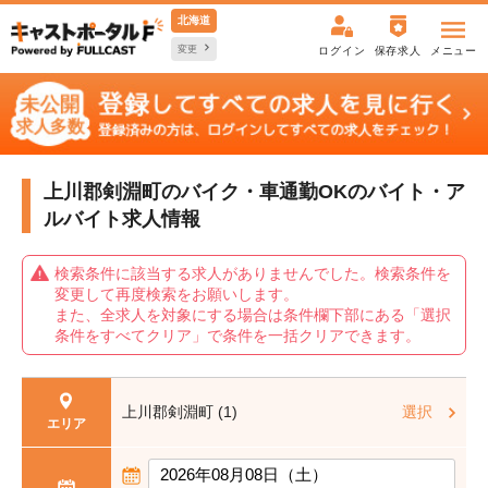
北海道
変更
ログイン
保存求人
メニュー
上川郡剣淵町のバイク・車通勤OKの
バイト・ア
ルバイト求人情報
検索条件に該当する求人がありませんでした。検索条件を
変更して再度検索をお願いします。
また、全求人を対象にする場合は条件欄下部にある「選択
条件をすべてクリア」で条件を一括クリアできます。
上川郡剣淵町 (1)
選択
エリア