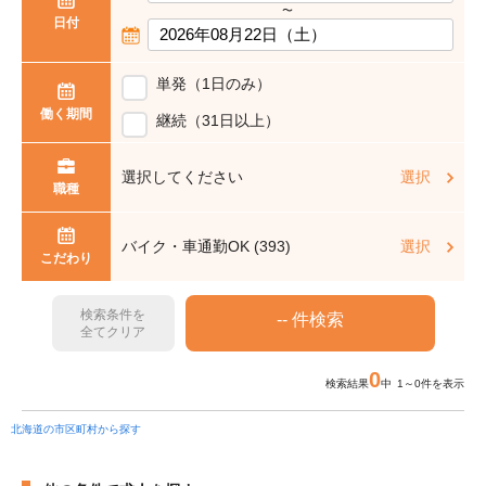
〜
日付
単発（1日のみ）
働く期間
継続（31日以上）
選択してください
選択
職種
バイク・車通勤OK (393)
選択
こだわり
検索条件を
全てクリア
0
検索結果
中 1～0件を表示
北海道の市区町村から探す