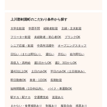
上川郡剣淵町のこだわり条件から探す
大学生歓迎
学歴不問
経験者歓迎
主婦・主夫歓迎
フリーター歓迎
未経験者・初心者OK
ブランクOK
シニア応援・歓迎
中高年活躍中
オープニングスタッフ
日払い（または即払い）
週払い
月払い
給与即払い
高収入・高時給
週1日からOK
週2、3日からOK
週4日以上OK
土日のみOK
平日のみOK（土日祝休み）
即日勤務OK
単発・1日OK
長期歓迎
短時間勤務（1日4h以内）
バイク・車通勤OK
駅チカ・駅ナカ
交通費支給
送迎あり
まかない・食事補助あり
制服あり
服装自由
残業あり