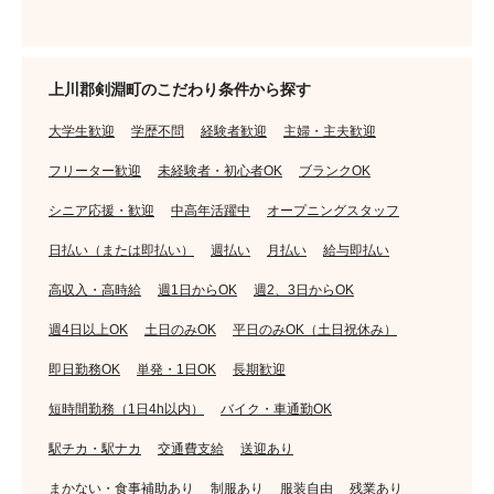
上川郡剣淵町のこだわり条件から探す
大学生歓迎
学歴不問
経験者歓迎
主婦・主夫歓迎
フリーター歓迎
未経験者・初心者OK
ブランクOK
シニア応援・歓迎
中高年活躍中
オープニングスタッフ
日払い（または即払い）
週払い
月払い
給与即払い
高収入・高時給
週1日からOK
週2、3日からOK
週4日以上OK
土日のみOK
平日のみOK（土日祝休み）
即日勤務OK
単発・1日OK
長期歓迎
短時間勤務（1日4h以内）
バイク・車通勤OK
駅チカ・駅ナカ
交通費支給
送迎あり
まかない・食事補助あり
制服あり
服装自由
残業あり