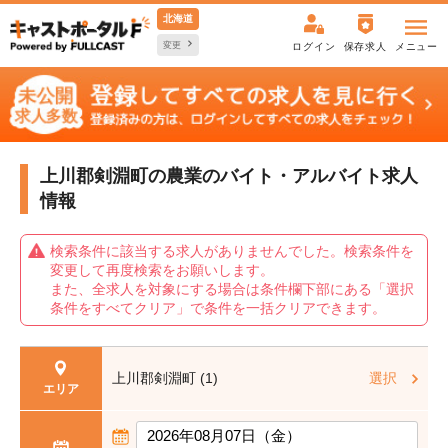
北海道
変更
ログイン
保存求人
メニュー
上川郡剣淵町の農業の
バイト・アルバイト求人
情報
検索条件に該当する求人がありませんでした。検索条件を
変更して再度検索をお願いします。
また、全求人を対象にする場合は条件欄下部にある「選択
条件をすべてクリア」で条件を一括クリアできます。
上川郡剣淵町 (1)
選択
エリア