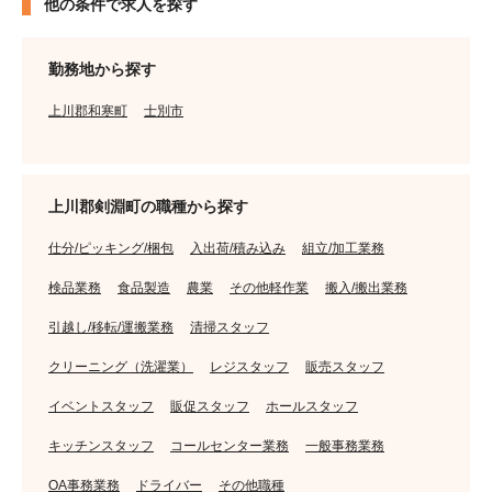
他の条件で求人を探す
勤務地から探す
上川郡和寒町
士別市
上川郡剣淵町の職種から探す
仕分/ピッキング/梱包
入出荷/積み込み
組立/加工業務
検品業務
食品製造
農業
その他軽作業
搬入/搬出業務
引越し/移転/運搬業務
清掃スタッフ
クリーニング（洗濯業）
レジスタッフ
販売スタッフ
イベントスタッフ
販促スタッフ
ホールスタッフ
キッチンスタッフ
コールセンター業務
一般事務業務
OA事務業務
ドライバー
その他職種