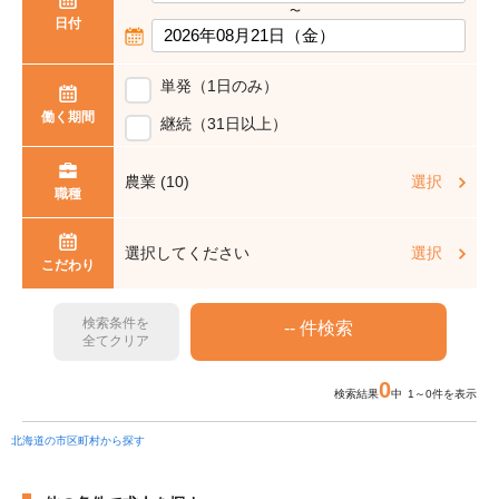
〜
日付
単発（1日のみ）
働く期間
継続（31日以上）
農業 (10)
選択
職種
選択してください
選択
こだわり
検索条件を
全てクリア
0
検索結果
中 1～0件を表示
北海道の市区町村から探す