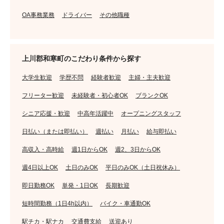
OA事務業務
ドライバー
その他職種
上川郡和寒町のこだわり条件から探す
大学生歓迎
学歴不問
経験者歓迎
主婦・主夫歓迎
フリーター歓迎
未経験者・初心者OK
ブランクOK
シニア応援・歓迎
中高年活躍中
オープニングスタッフ
日払い（または即払い）
週払い
月払い
給与即払い
高収入・高時給
週1日からOK
週2、3日からOK
週4日以上OK
土日のみOK
平日のみOK（土日祝休み）
即日勤務OK
単発・1日OK
長期歓迎
短時間勤務（1日4h以内）
バイク・車通勤OK
駅チカ・駅ナカ
交通費支給
送迎あり