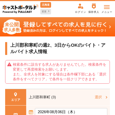
北海道
変更
ログイン
保存求人
メニュー
上川郡和寒町の週2、3日からOKの
バイト・ア
ルバイト求人情報
検索条件に該当する求人がありませんでした。検索条件を
変更して再度検索をお願いします。
また、全求人を対象にする場合は条件欄下部にある「選択
条件をすべてクリア」で条件を一括クリアできます。
上川郡和寒町 (3)
選択
エリア