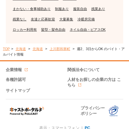
まかない・食事補助あり
制服あり
服装自由
残業あり
残業なし
友達と応募歓迎
大量募集
冷暖房完備
ロッカー利用有
髪型・髪色自由
ネイル自由・ピアスOK
TOP
北海道
北海道
上川郡和寒町
週2、3日からOK のバイト・ア
ルバイト情報
企業情報
関係法令について
各種許認可
人材をお探しの企業の方は
こ
ちら
サイトマップ
プライバシー
ポリシー
表示：スマートフォン |
PC