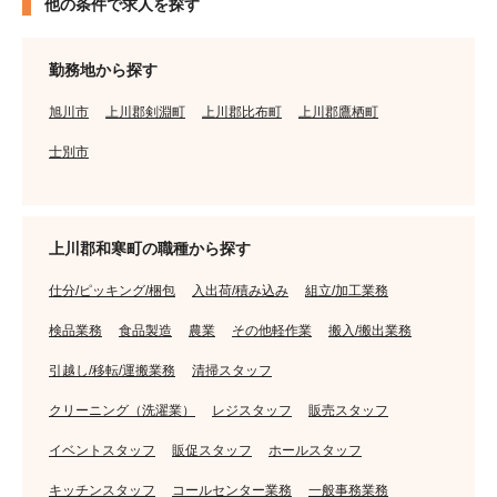
他の条件で求人を探す
勤務地から探す
旭川市
上川郡剣淵町
上川郡比布町
上川郡鷹栖町
士別市
上川郡和寒町の職種から探す
仕分/ピッキング/梱包
入出荷/積み込み
組立/加工業務
検品業務
食品製造
農業
その他軽作業
搬入/搬出業務
引越し/移転/運搬業務
清掃スタッフ
クリーニング（洗濯業）
レジスタッフ
販売スタッフ
イベントスタッフ
販促スタッフ
ホールスタッフ
キッチンスタッフ
コールセンター業務
一般事務業務