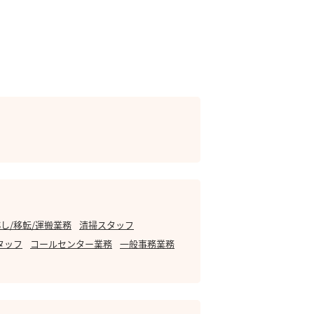
し/移転/運搬業務
清掃スタッフ
タッフ
コールセンター業務
一般事務業務