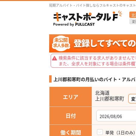
短期アルバイト・バイト探しならフルキャストのキャスト
北
変
検索条件に該当する求人がありませんで
また、全求人を対象にする場合は条件欄
上川郡和寒町の月払いの
バイト・アルバ
北海道
エリア
上川郡和寒町
変
日付
働く期間
単発（1日のみ