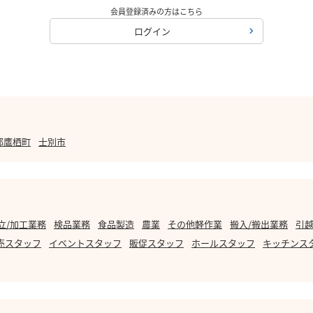
会員登録済みの方はこちら
ログイン
郡鷹栖町
士別市
立/加工業務
検品業務
食品製造
農業
その他軽作業
搬入/搬出業務
引越
売スタッフ
イベントスタッフ
販促スタッフ
ホールスタッフ
キッチンス