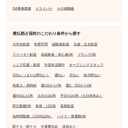
OA事務業務
ドライバー
その他職種
勇払郡占冠村のこだわり条件から探す
大学生歓迎
学歴不問
経験者歓迎
主婦・主夫歓迎
フリーター歓迎
未経験者・初心者OK
ブランクOK
シニア応援・歓迎
中高年活躍中
オープニングスタッフ
日払い（または即払い）
週払い
月払い
給与即払い
高収入・高時給
週1日からOK
週2、3日からOK
週4日以上OK
土日のみOK
平日のみOK（土日祝休み）
即日勤務OK
単発・1日OK
長期歓迎
短時間勤務（1日4h以内）
バイク・車通勤OK
駅チカ・駅ナカ
交通費支給
送迎あり