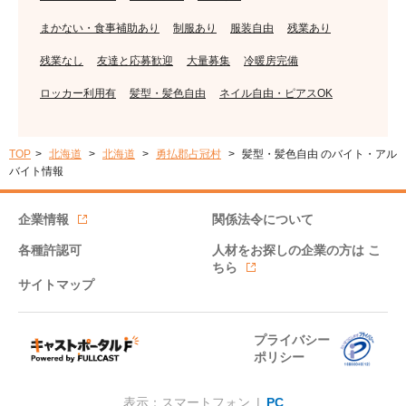
まかない・食事補助あり
制服あり
服装自由
残業あり
残業なし
友達と応募歓迎
大量募集
冷暖房完備
ロッカー利用有
髪型・髪色自由
ネイル自由・ピアスOK
TOP
北海道
北海道
勇払郡占冠村
髪型・髪色自由 のバイト・アル
バイト情報
企業情報
関係法令について
各種許認可
人材をお探しの企業の方は
こ
ちら
サイトマップ
プライバシー
ポリシー
表示：スマートフォン |
PC