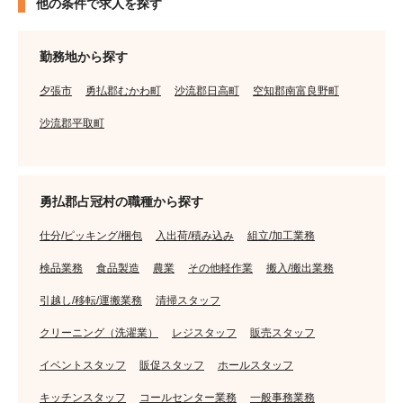
他の条件で求人を探す
勤務地から探す
夕張市
勇払郡むかわ町
沙流郡日高町
空知郡南富良野町
沙流郡平取町
勇払郡占冠村の職種から探す
仕分/ピッキング/梱包
入出荷/積み込み
組立/加工業務
検品業務
食品製造
農業
その他軽作業
搬入/搬出業務
引越し/移転/運搬業務
清掃スタッフ
クリーニング（洗濯業）
レジスタッフ
販売スタッフ
イベントスタッフ
販促スタッフ
ホールスタッフ
キッチンスタッフ
コールセンター業務
一般事務業務