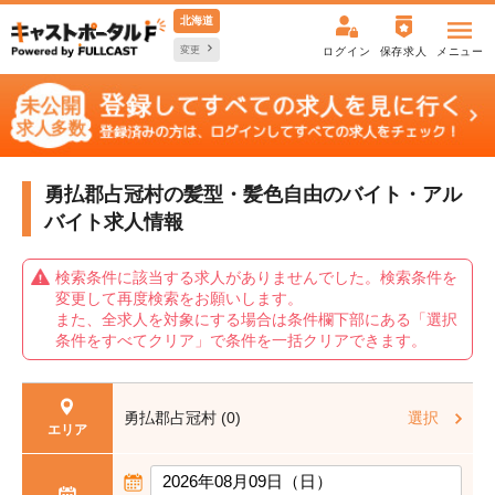
北海道
変更
ログイン
保存求人
メニュー
勇払郡占冠村の髪型・髪色自由の
バイト・アル
バイト求人情報
検索条件に該当する求人がありませんでした。検索条件を
変更して再度検索をお願いします。
また、全求人を対象にする場合は条件欄下部にある「選択
条件をすべてクリア」で条件を一括クリアできます。
勇払郡占冠村 (0)
選択
エリア