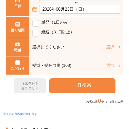
〜
日付
単発（1日のみ）
働く期間
継続（31日以上）
選択してください
選択
職種
髪型・髪色自由 (108)
選択
こだわり
検索条件を
全てクリア
0
検索結果
中 1～0件を表示
北海道の市区町村から探す