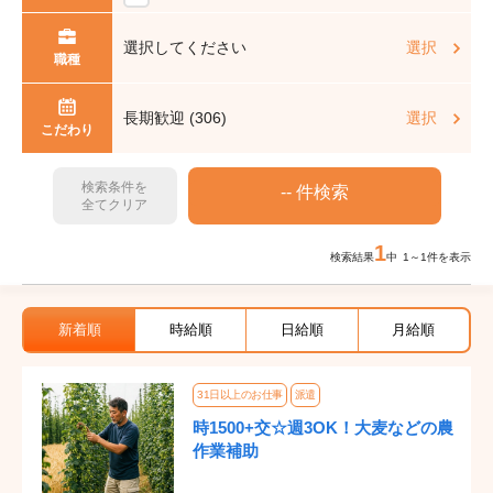
選択してください
選択
職種
長期歓迎 (306)
選択
こだわり
検索条件を
全てクリア
1
検索結果
中 1～1件を表示
新着順
時給順
日給順
月給順
31日以上のお仕事
派遣
時1500+交☆週3OK！大麦などの農
作業補助