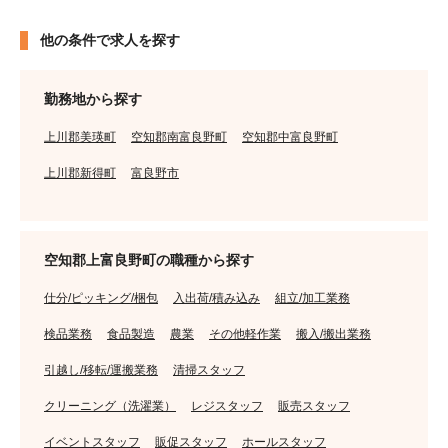
他の条件で求人を探す
勤務地から探す
上川郡美瑛町
空知郡南富良野町
空知郡中富良野町
上川郡新得町
富良野市
空知郡上富良野町の職種から探す
仕分/ピッキング/梱包
入出荷/積み込み
組立/加工業務
検品業務
食品製造
農業
その他軽作業
搬入/搬出業務
引越し/移転/運搬業務
清掃スタッフ
クリーニング（洗濯業）
レジスタッフ
販売スタッフ
イベントスタッフ
販促スタッフ
ホールスタッフ