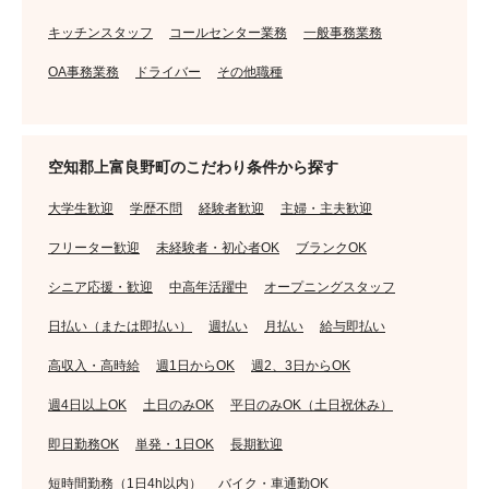
キッチンスタッフ
コールセンター業務
一般事務業務
OA事務業務
ドライバー
その他職種
空知郡上富良野町のこだわり条件から探す
大学生歓迎
学歴不問
経験者歓迎
主婦・主夫歓迎
フリーター歓迎
未経験者・初心者OK
ブランクOK
シニア応援・歓迎
中高年活躍中
オープニングスタッフ
日払い（または即払い）
週払い
月払い
給与即払い
高収入・高時給
週1日からOK
週2、3日からOK
週4日以上OK
土日のみOK
平日のみOK（土日祝休み）
即日勤務OK
単発・1日OK
長期歓迎
短時間勤務（1日4h以内）
バイク・車通勤OK