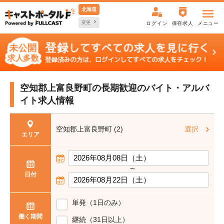
北海道
変更
ログイン
保存求人
メニュー
空知郡上富良野町の長期歓迎の
バイト・アルバ
イト求人情報
空知郡上富良野町 (2)
選択
エリア
〜
日付
単発（1日のみ）
働く期間
継続（31日以上）