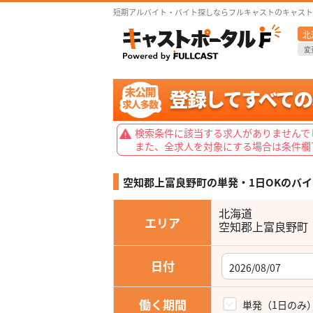
短期アルバイト・バイト探しならフルキャストのキャスト
北
変
検索条件に該当する求人がありませんで
また、全求人を対象にする場合は条件欄
空知郡上富良野町の単発・1日OKの
バイ
北海道
エリア
空知郡上富良野町
日付
働く期間
単発（1日のみ