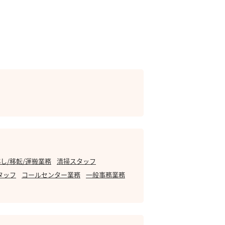
し/移転/運搬業務
清掃スタッフ
タッフ
コールセンター業務
一般事務業務