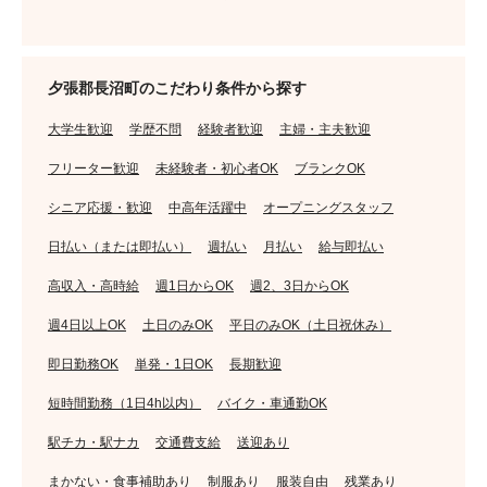
夕張郡長沼町のこだわり条件から探す
大学生歓迎
学歴不問
経験者歓迎
主婦・主夫歓迎
フリーター歓迎
未経験者・初心者OK
ブランクOK
シニア応援・歓迎
中高年活躍中
オープニングスタッフ
日払い（または即払い）
週払い
月払い
給与即払い
高収入・高時給
週1日からOK
週2、3日からOK
週4日以上OK
土日のみOK
平日のみOK（土日祝休み）
即日勤務OK
単発・1日OK
長期歓迎
短時間勤務（1日4h以内）
バイク・車通勤OK
駅チカ・駅ナカ
交通費支給
送迎あり
まかない・食事補助あり
制服あり
服装自由
残業あり