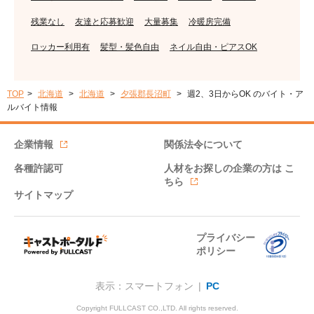
残業なし
友達と応募歓迎
大量募集
冷暖房完備
ロッカー利用有
髪型・髪色自由
ネイル自由・ピアスOK
TOP
北海道
北海道
夕張郡長沼町
週2、3日からOK のバイト・ア
ルバイト情報
企業情報
関係法令について
各種許認可
人材をお探しの企業の方は
こ
ちら
サイトマップ
プライバシー
ポリシー
表示：スマートフォン |
PC
Copyright FULLCAST CO.,LTD. All rights reserved.