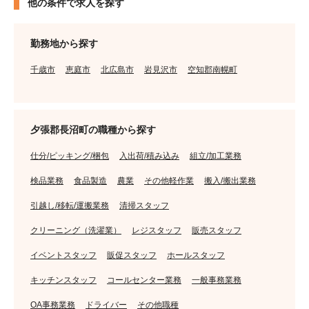
他の条件で求人を探す
勤務地から探す
千歳市
恵庭市
北広島市
岩見沢市
空知郡南幌町
夕張郡長沼町の職種から探す
仕分/ピッキング/梱包
入出荷/積み込み
組立/加工業務
検品業務
食品製造
農業
その他軽作業
搬入/搬出業務
引越し/移転/運搬業務
清掃スタッフ
クリーニング（洗濯業）
レジスタッフ
販売スタッフ
イベントスタッフ
販促スタッフ
ホールスタッフ
キッチンスタッフ
コールセンター業務
一般事務業務
OA事務業務
ドライバー
その他職種