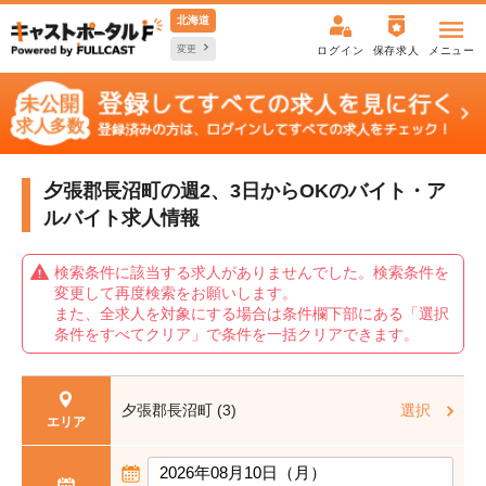
北海道
変更
ログイン
保存求人
メニュー
夕張郡長沼町の週2、3日からOKの
バイト・ア
ルバイト求人情報
検索条件に該当する求人がありませんでした。検索条件を
変更して再度検索をお願いします。
また、全求人を対象にする場合は条件欄下部にある「選択
条件をすべてクリア」で条件を一括クリアできます。
夕張郡長沼町 (3)
選択
エリア