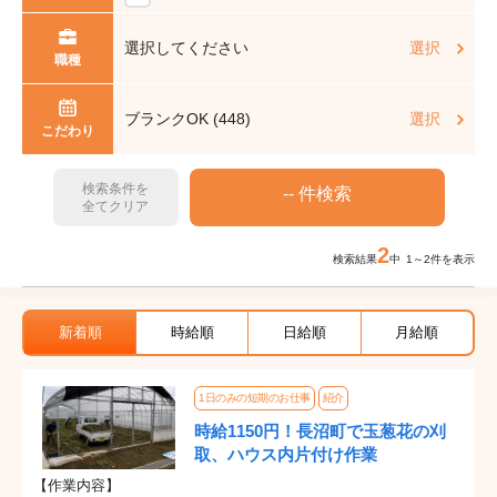
選択してください
選択
職種
ブランクOK (448)
選択
こだわり
検索条件を
全てクリア
2
検索結果
中 1～2件を表示
新着順
時給順
日給順
月給順
1日のみの短期のお仕事
紹介
時給1150円！長沼町で玉葱花の刈
取、ハウス内片付け作業
【作業内容】