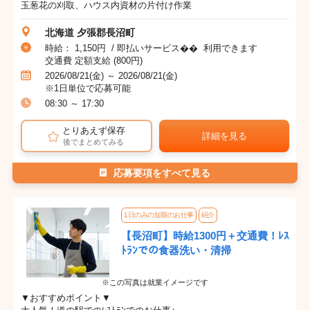
玉葱花の刈取、ハウス内資材の片付け作業
北海道 夕張郡長沼町
時給： 1,150円 / 即払いサービス�� 利用できます
交通費 定額支給 (800円)
2026/08/21(金) ～ 2026/08/21(金)
※1日単位で応募可能
08:30 ～ 17:30
とりあえず保存
詳細を見る
後でまとめてみる
応募要項をすべて見る
1日のみの短期のお仕事
紹介
【長沼町】時給1300円＋交通費！ﾚｽ
ﾄﾗﾝでの食器洗い・清掃
※この写真は就業イメージです
▼おすすめポイント▼