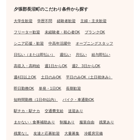
夕張郡長沼町のこだわり条件から探す
大学生歓迎
学歴不問
経験者歓迎
主婦・主夫歓迎
フリーター歓迎
未経験者・初心者OK
ブランクOK
シニア応援・歓迎
中高年活躍中
オープニングスタッフ
日払い（または即払い）
週払い
月払い
給与即払い
高収入・高時給
週1日からOK
週2、3日からOK
週4日以上OK
土日のみOK
平日のみOK（土日祝休み）
即日勤務OK
単発・1日OK
長期歓迎
短時間勤務（1日4h以内）
バイク・車通勤OK
駅チカ・駅ナカ
交通費支給
送迎あり
まかない・食事補助あり
制服あり
服装自由
残業あり
残業なし
友達と応募歓迎
大量募集
冷暖房完備