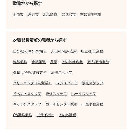
勤務地から探す
千歳市
恵庭市
北広島市
岩見沢市
空知郡南幌町
夕張郡長沼町の職種から探す
仕分/ピッキング/梱包
入出荷/積み込み
組立/加工業務
検品業務
食品製造
農業
その他軽作業
搬入/搬出業務
引越し/移転/運搬業務
清掃スタッフ
クリーニング（洗濯業）
レジスタッフ
販売スタッフ
イベントスタッフ
販促スタッフ
ホールスタッフ
キッチンスタッフ
コールセンター業務
一般事務業務
OA事務業務
ドライバー
その他職種