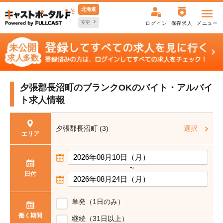
北海道
変更
ログイン
保存求人
メニュー
夕張郡長沼町のブランクOKの
バイト・アルバイ
ト求人情報
夕張郡長沼町 (3)
選択
エリア
〜
日付
単発（1日のみ）
働く期間
継続（31日以上）