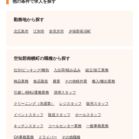
他の条件で求人を探す
勤務地から探す
北広島市
江別市
岩見沢市
夕張郡長沼町
空知郡南幌町の職種から探す
仕分/ピッキング/梱包
入出荷/積み込み
組立/加工業務
検品業務
食品製造
農業
その他軽作業
搬入/搬出業務
引越し/移転/運搬業務
清掃スタッフ
クリーニング（洗濯業）
レジスタッフ
販売スタッフ
イベントスタッフ
販促スタッフ
ホールスタッフ
キッチンスタッフ
コールセンター業務
一般事務業務
OA事務業務
ドライバー
その他職種