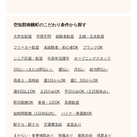
空知郡南幌町のこだわり条件から探す
大学生歓迎
学歴不問
経験者歓迎
主婦・主夫歓迎
フリーター歓迎
未経験者・初心者OK
ブランクOK
シニア応援・歓迎
中高年活躍中
オープニングスタッフ
日払い（または即払い）
週払い
月払い
給与即払い
高収入・高時給
週1日からOK
週2、3日からOK
週4日以上OK
土日のみOK
平日のみOK（土日祝休み）
即日勤務OK
単発・1日OK
長期歓迎
短時間勤務（1日4h以内）
バイク・車通勤OK
駅チカ・駅ナカ
交通費支給
送迎あり
まかない・食事補助あり
制服あり
服装自由
残業あり