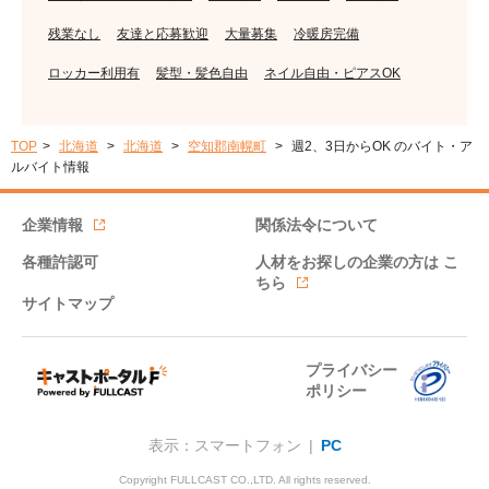
残業なし
友達と応募歓迎
大量募集
冷暖房完備
ロッカー利用有
髪型・髪色自由
ネイル自由・ピアスOK
TOP
北海道
北海道
空知郡南幌町
週2、3日からOK のバイト・ア
ルバイト情報
企業情報
関係法令について
各種許認可
人材をお探しの企業の方は
こ
ちら
サイトマップ
プライバシー
ポリシー
表示：スマートフォン |
PC
Copyright FULLCAST CO.,LTD. All rights reserved.