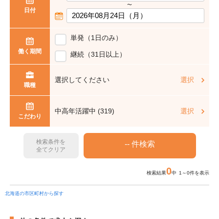
〜
日付
単発（1日のみ）
働く期間
継続（31日以上）
選択してください
選択
職種
中高年活躍中 (319)
選択
こだわり
検索条件を
全てクリア
0
検索結果
中 1～0件を表示
北海道の市区町村から探す