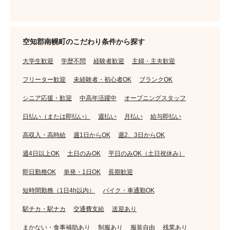
空知郡南幌町のこだわり条件から探す
大学生歓迎
学歴不問
経験者歓迎
主婦・主夫歓迎
フリーター歓迎
未経験者・初心者OK
ブランクOK
シニア応援・歓迎
中高年活躍中
オープニングスタッフ
日払い（または即払い）
週払い
月払い
給与即払い
高収入・高時給
週1日からOK
週2、3日からOK
週4日以上OK
土日のみOK
平日のみOK（土日祝休み）
即日勤務OK
単発・1日OK
長期歓迎
短時間勤務（1日4h以内）
バイク・車通勤OK
駅チカ・駅ナカ
交通費支給
送迎あり
まかない・食事補助あり
制服あり
服装自由
残業あり