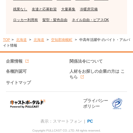
残業なし
友達と応募歓迎
大量募集
冷暖房完備
ロッカー利用有
髪型・髪色自由
ネイル自由・ピアスOK
TOP
北海道
北海道
空知郡南幌町
中高年活躍中 のバイト・アルバ
イト情報
企業情報
関係法令について
各種許認可
人材をお探しの企業の方は
こ
ちら
サイトマップ
プライバシー
ポリシー
表示：スマートフォン |
PC
Copyright FULLCAST CO.,LTD. All rights reserved.