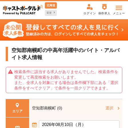
北海道
変更
ログイン
保存求人
メニュー
空知郡南幌町の中高年活躍中の
バイト・アルバ
イト求人情報
検索条件に該当する求人がありませんでした。検索条件を
変更して再度検索をお願いします。
また、全求人を対象にする場合は条件欄下部にある「選択
条件をすべてクリア」で条件を一括クリアできます。
空知郡南幌町 (0)
選択
エリア