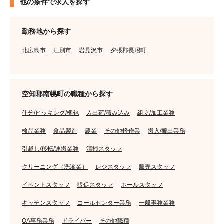
他の条件で求人を探す
勤務地から探す
北広島市
江別市
岩見沢市
夕張郡長沼町
空知郡南幌町の職種から探す
仕分/ピッキング/梱包
入出荷/積み込み
組立/加工業務
検品業務
食品製造
農業
その他軽作業
搬入/搬出業務
引越し/移転/運搬業務
清掃スタッフ
クリーニング（洗濯業）
レジスタッフ
販売スタッフ
イベントスタッフ
販促スタッフ
ホールスタッフ
キッチンスタッフ
コールセンター業務
一般事務業務
OA事務業務
ドライバー
その他職種