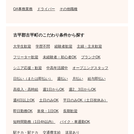
OA事務業務
ドライバー
その他職種
古平郡古平町のこだわり条件から探す
大学生歓迎
学歴不問
経験者歓迎
主婦・主夫歓迎
フリーター歓迎
未経験者・初心者OK
ブランクOK
シニア応援・歓迎
中高年活躍中
オープニングスタッフ
日払い（または即払い）
週払い
月払い
給与即払い
高収入・高時給
週1日からOK
週2、3日からOK
週4日以上OK
土日のみOK
平日のみOK（土日祝休み）
即日勤務OK
単発・1日OK
長期歓迎
短時間勤務（1日4h以内）
バイク・車通勤OK
駅チカ・駅ナカ
交通費支給
送迎あり