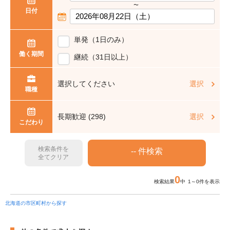
〜
日付
単発（1日のみ）
働く期間
継続（31日以上）
選択してください
選択
職種
長期歓迎 (298)
選択
こだわり
検索条件を
全てクリア
0
検索結果
中 1～0件を表示
北海道の市区町村から探す