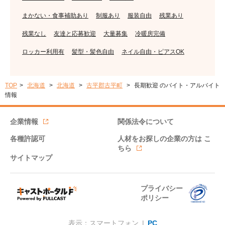
まかない・食事補助あり
制服あり
服装自由
残業あり
残業なし
友達と応募歓迎
大量募集
冷暖房完備
ロッカー利用有
髪型・髪色自由
ネイル自由・ピアスOK
TOP
北海道
北海道
古平郡古平町
長期歓迎 のバイト・アルバイト
情報
企業情報
関係法令について
各種許認可
人材をお探しの企業の方は
こ
ちら
サイトマップ
プライバシー
ポリシー
表示：スマートフォン |
PC