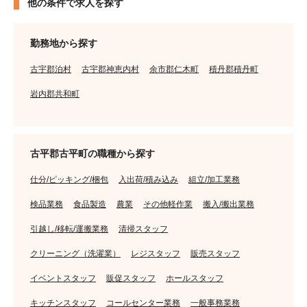
他の条件で求人を探す
勤務地から探す
古宇郡泊村
古宇郡神恵内村
余市郡仁木町
積丹郡積丹町
岩内郡共和町
古平郡古平町の職種から探す
仕分/ピッキング/梱包
入出荷/積み込み
組立/加工業務
検品業務
食品製造
農業
その他軽作業
搬入/搬出業務
引越し/移転/運搬業務
清掃スタッフ
クリーニング（洗濯業）
レジスタッフ
販売スタッフ
イベントスタッフ
販促スタッフ
ホールスタッフ
キッチンスタッフ
コールセンター業務
一般事務業務