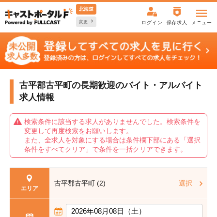
北海道
変更
ログイン
保存求人
メニュー
古平郡古平町の長期歓迎の
バイト・アルバイト
求人情報
検索条件に該当する求人がありませんでした。検索条件を
変更して再度検索をお願いします。
また、全求人を対象にする場合は条件欄下部にある「選択
条件をすべてクリア」で条件を一括クリアできます。
古平郡古平町 (2)
選択
エリア