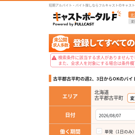
短期アルバイト・バイト探しならフルキャストのキャスト
北
変
検索条件に該当する求人がありませんで
また、全求人を対象にする場合は条件欄
古平郡古平町の週2、3日からOKの
バイ
北海道
エリア
変
日付
働く期間
単発（1日のみ