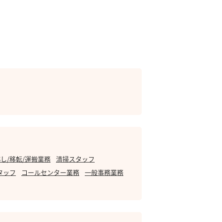
し/移転/運搬業務
清掃スタッフ
タッフ
コールセンター業務
一般事務業務