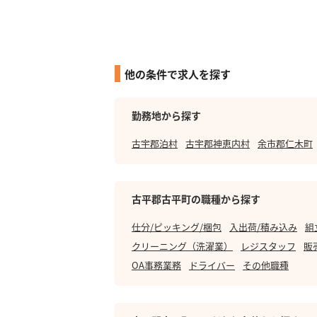
他の条件で求人を探す
勤務地から探す
古宇郡泊村
古宇郡神恵内村
余市郡仁木町
古平郡古平町の職種から探す
仕分/ピッキング/梱包
入出荷/積み込み
組
クリーニング（洗濯業）
レジスタッフ
販
OA事務業務
ドライバー
その他職種