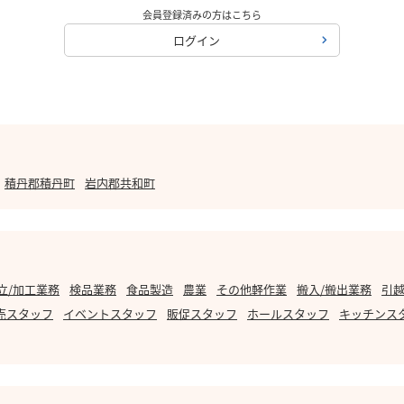
会員登録済みの方はこちら
ログイン
積丹郡積丹町
岩内郡共和町
立/加工業務
検品業務
食品製造
農業
その他軽作業
搬入/搬出業務
引越
売スタッフ
イベントスタッフ
販促スタッフ
ホールスタッフ
キッチンス