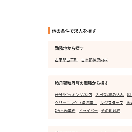
他の条件で求人を探す
勤務地から探す
古平郡古平町
古宇郡神恵内村
積丹郡積丹町の職種から探す
仕分/ピッキング/梱包
入出荷/積み込み
組
クリーニング（洗濯業）
レジスタッフ
販
OA事務業務
ドライバー
その他職種