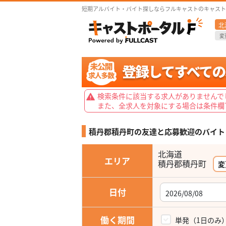
短期アルバイト・バイト探しならフルキャストのキャスト
北
変
検索条件に該当する求人がありませんで
また、全求人を対象にする場合は条件欄
積丹郡積丹町の友達と応募歓迎の
バイト
北海道
エリア
積丹郡積丹町
変
日付
働く期間
単発（1日のみ