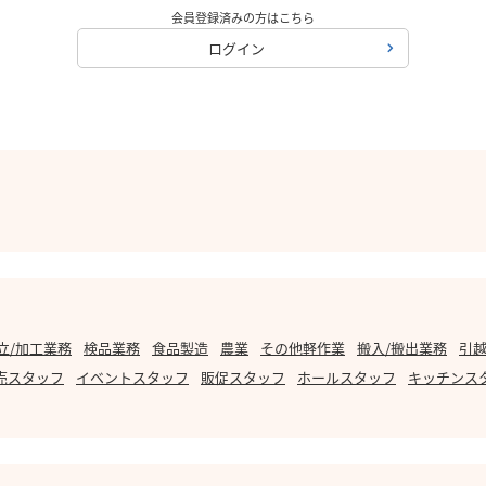
会員登録済みの方はこちら
ログイン
立/加工業務
検品業務
食品製造
農業
その他軽作業
搬入/搬出業務
引越
売スタッフ
イベントスタッフ
販促スタッフ
ホールスタッフ
キッチンス