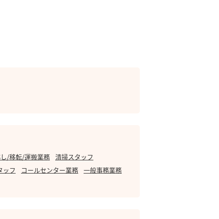
し/移転/運搬業務
清掃スタッフ
タッフ
コールセンター業務
一般事務業務