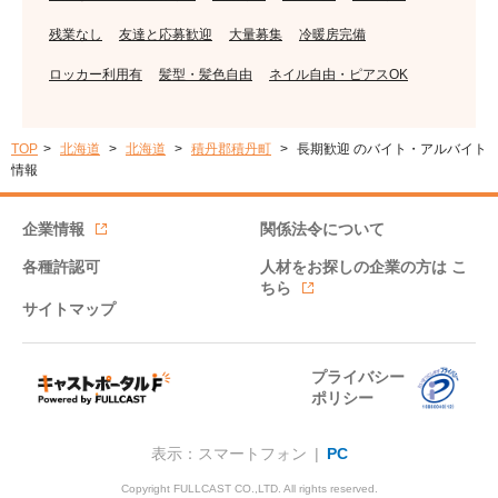
残業なし
友達と応募歓迎
大量募集
冷暖房完備
ロッカー利用有
髪型・髪色自由
ネイル自由・ピアスOK
TOP
北海道
北海道
積丹郡積丹町
長期歓迎 のバイト・アルバイト
情報
企業情報
関係法令について
各種許認可
人材をお探しの企業の方は
こ
ちら
サイトマップ
プライバシー
ポリシー
表示：スマートフォン |
PC
Copyright FULLCAST CO.,LTD. All rights reserved.