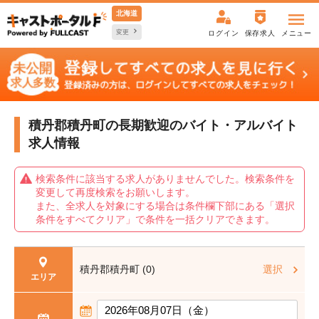
北海道
変更
ログイン
保存求人
メニュー
積丹郡積丹町の長期歓迎の
バイト・アルバイト
求人情報
検索条件に該当する求人がありませんでした。検索条件を
変更して再度検索をお願いします。
また、全求人を対象にする場合は条件欄下部にある「選択
条件をすべてクリア」で条件を一括クリアできます。
積丹郡積丹町 (0)
選択
エリア