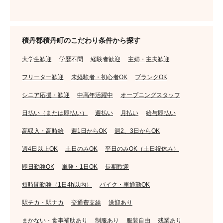
積丹郡積丹町のこだわり条件から探す
大学生歓迎
学歴不問
経験者歓迎
主婦・主夫歓迎
フリーター歓迎
未経験者・初心者OK
ブランクOK
シニア応援・歓迎
中高年活躍中
オープニングスタッフ
日払い（または即払い）
週払い
月払い
給与即払い
高収入・高時給
週1日からOK
週2、3日からOK
週4日以上OK
土日のみOK
平日のみOK（土日祝休み）
即日勤務OK
単発・1日OK
長期歓迎
短時間勤務（1日4h以内）
バイク・車通勤OK
駅チカ・駅ナカ
交通費支給
送迎あり
まかない・食事補助あり
制服あり
服装自由
残業あり