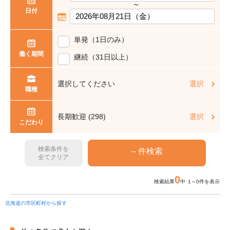
〜
日付
単発（1日のみ）
働く期間
継続（31日以上）
選択してください
選択
職種
長期歓迎 (298)
選択
こだわり
検索条件を
全てクリア
0
検索結果
中 1～0件を表示
北海道の市区町村から探す