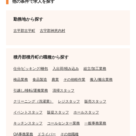
他の条件で求人を探す
勤務地から探す
古平郡古平町
古宇郡神恵内村
積丹郡積丹町の職種から探す
仕分/ピッキング/梱包
入出荷/積み込み
組立/加工業務
検品業務
食品製造
農業
その他軽作業
搬入/搬出業務
引越し/移転/運搬業務
清掃スタッフ
クリーニング（洗濯業）
レジスタッフ
販売スタッフ
イベントスタッフ
販促スタッフ
ホールスタッフ
キッチンスタッフ
コールセンター業務
一般事務業務
OA事務業務
ドライバー
その他職種