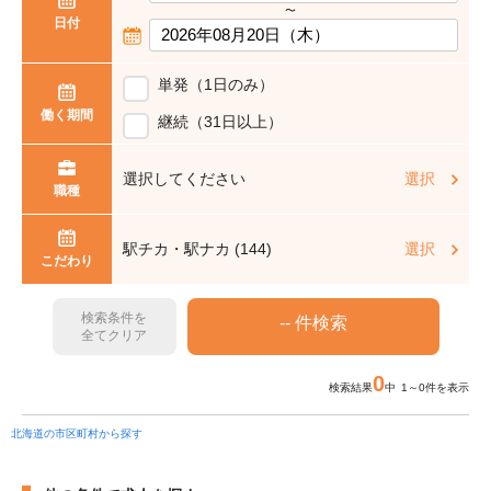
〜
日付
単発（1日のみ）
働く期間
継続（31日以上）
選択してください
選択
職種
駅チカ・駅ナカ (144)
選択
こだわり
検索条件を
全てクリア
0
検索結果
中 1～0件を表示
北海道の市区町村から探す