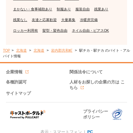
まかない・食事補助あり
制服あり
服装自由
残業あり
残業なし
友達と応募歓迎
大量募集
冷暖房完備
ロッカー利用有
髪型・髪色自由
ネイル自由・ピアスOK
TOP
北海道
北海道
岩内郡共和町
駅チカ・駅ナカ のバイト・アル
バイト情報
企業情報
関係法令について
各種許認可
人材をお探しの企業の方は
こ
ちら
サイトマップ
プライバシー
ポリシー
表示：スマートフォン |
PC