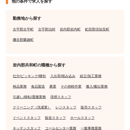
他の条件で求人を探す
勤務地から探す
古平郡古平町
古宇郡泊村
岩内郡岩内町
虻田郡倶知安町
磯谷郡蘭越町
岩内郡共和町の職種から探す
仕分/ピッキング/梱包
入出荷/積み込み
組立/加工業務
検品業務
食品製造
農業
その他軽作業
搬入/搬出業務
引越し/移転/運搬業務
清掃スタッフ
クリーニング（洗濯業）
レジスタッフ
販売スタッフ
イベントスタッフ
販促スタッフ
ホールスタッフ
キッチンスタッフ
コールセンター業務
一般事務業務