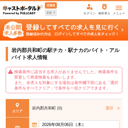
北海道
変更
ログイン
保存求人
メニュー
岩内郡共和町の駅チカ・駅ナカの
バイト・アル
バイト求人情報
検索条件に該当する求人がありませんでした。検索条件を
変更して再度検索をお願いします。
また、全求人を対象にする場合は条件欄下部にある「選択
条件をすべてクリア」で条件を一括クリアできます。
岩内郡共和町 (0)
選択
エリア