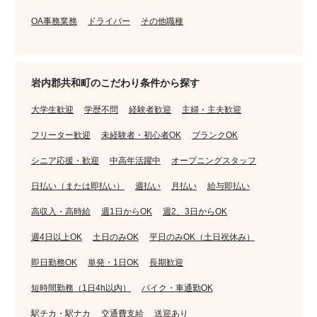
OA事務業務
ドライバー
その他職種
岩内郡共和町のこだわり条件から探す
大学生歓迎
学歴不問
経験者歓迎
主婦・主夫歓迎
フリーター歓迎
未経験者・初心者OK
ブランクOK
シニア応援・歓迎
中高年活躍中
オープニングスタッフ
日払い（または即払い）
週払い
月払い
給与即払い
高収入・高時給
週1日からOK
週2、3日からOK
週4日以上OK
土日のみOK
平日のみOK（土日祝休み）
即日勤務OK
単発・1日OK
長期歓迎
短時間勤務（1日4h以内）
バイク・車通勤OK
駅チカ・駅ナカ
交通費支給
送迎あり