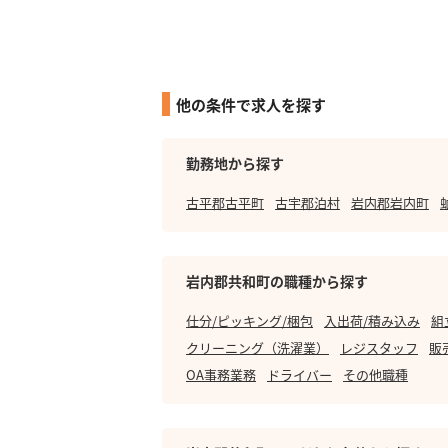
他の条件で求人を探す
勤務地から探す
古平郡古平町
古宇郡泊村
岩内郡岩内町
岩内郡共和町の職種から探す
仕分/ピッキング/梱包
入出荷/積み込み
組
クリーニング（洗濯業）
レジスタッフ
販
OA事務業務
ドライバー
その他職種