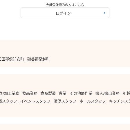
会員登録済みの方はこちら
ログイン
虻田郡倶知安町
磯谷郡蘭越町
立/加工業務
検品業務
食品製造
農業
その他軽作業
搬入/搬出業務
引越
売スタッフ
イベントスタッフ
販促スタッフ
ホールスタッフ
キッチンス