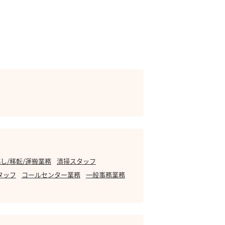
し/移転/運搬業務
清掃スタッフ
タッフ
コールセンター業務
一般事務業務