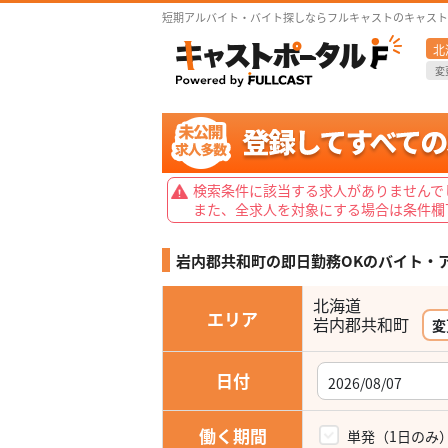
短期アルバイト・バイト探しならフルキャストのキャスト
北
変
検索条件に該当する求人がありませんで
また、全求人を対象にする場合は条件欄
岩内郡共和町の即日勤務OKの
バイト・
北海道
エリア
岩内郡共和町
変
日付
働く期間
単発（1日のみ