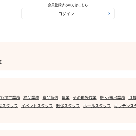
会員登録済みの方はこちら
ログイン
町
立/加工業務
検品業務
食品製造
農業
その他軽作業
搬入/搬出業務
引越
売スタッフ
イベントスタッフ
販促スタッフ
ホールスタッフ
キッチンス