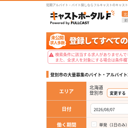
短期アルバイト・バイト探しならフルキャストのキャスト
北
変
検索条件に該当する求人がありませんで
また、全求人を対象にする場合は条件欄
登別市の大量募集の
バイト・アルバイト
北海道
エリア
変更する
日付
働く期間
単発（1日のみ