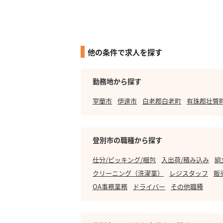
他の条件で求人を探す
勤務地から探す
室蘭市
伊達市
白老郡白老町
有珠郡壮瞥
登別市の職種から探す
仕分/ピッキング/梱包
入出荷/積み込み
組
クリーニング（洗濯業）
レジスタッフ
販
OA事務業務
ドライバー
その他職種