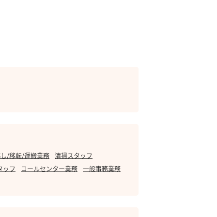
し/移転/運搬業務
清掃スタッフ
タッフ
コールセンター業務
一般事務業務