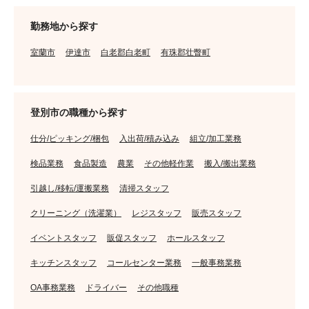
勤務地から探す
室蘭市
伊達市
白老郡白老町
有珠郡壮瞥町
登別市の職種から探す
仕分/ピッキング/梱包
入出荷/積み込み
組立/加工業務
検品業務
食品製造
農業
その他軽作業
搬入/搬出業務
引越し/移転/運搬業務
清掃スタッフ
クリーニング（洗濯業）
レジスタッフ
販売スタッフ
イベントスタッフ
販促スタッフ
ホールスタッフ
キッチンスタッフ
コールセンター業務
一般事務業務
OA事務業務
ドライバー
その他職種