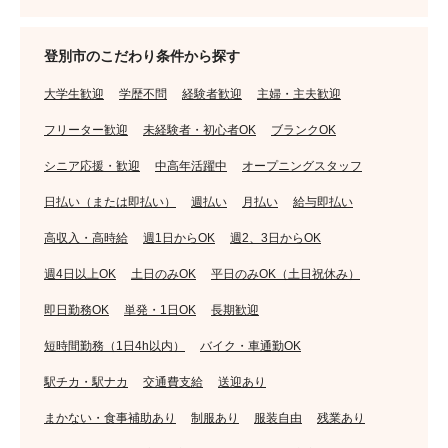
登別市のこだわり条件から探す
大学生歓迎
学歴不問
経験者歓迎
主婦・主夫歓迎
フリーター歓迎
未経験者・初心者OK
ブランクOK
シニア応援・歓迎
中高年活躍中
オープニングスタッフ
日払い（または即払い）
週払い
月払い
給与即払い
高収入・高時給
週1日からOK
週2、3日からOK
週4日以上OK
土日のみOK
平日のみOK（土日祝休み）
即日勤務OK
単発・1日OK
長期歓迎
短時間勤務（1日4h以内）
バイク・車通勤OK
駅チカ・駅ナカ
交通費支給
送迎あり
まかない・食事補助あり
制服あり
服装自由
残業あり