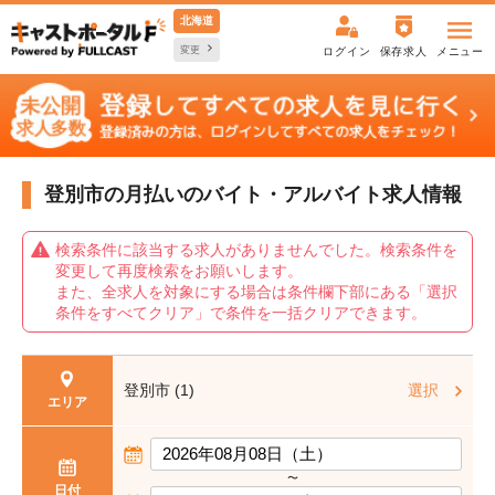
北海道
変更
ログイン
保存求人
メニュー
登別市の月払いの
バイト・アルバイト求人情報
検索条件に該当する求人がありませんでした。検索条件を
変更して再度検索をお願いします。
また、全求人を対象にする場合は条件欄下部にある「選択
条件をすべてクリア」で条件を一括クリアできます。
登別市 (1)
選択
エリア
〜
日付