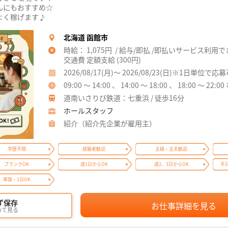
んにもおすすめ☆
よく稼げます♪
北海道 函館市
時給： 1,075円 / 給与/即払 /即払いサービス利用
交通費 定額支給 (300円)
2026/08/17(月)～ 2026/08/23(日)※1日単位で応
09:00 ～ 14:00 、 14:00 ～ 18:00 、 18:00 ～ 22:0
道南いさりび鉄道：七重浜 / 徒歩16分
ホールスタッフ
紹介（紹介先企業が雇用主）
学歴不問
経験者歓迎
主婦・主夫歓迎
ブランクOK
週1日からOK
週2、3日からOK
平
単発・1日OK
ず保存
お仕事詳細を見る
めて見る