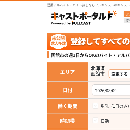
短期アルバイト・バイト探しならフルキャストのキャスト
北
変
函館市の週1日からOKの
バイト・アルバ
北海道
エリア
変更する
日付
働く期間
単発（1日のみ
時間帯
日勤