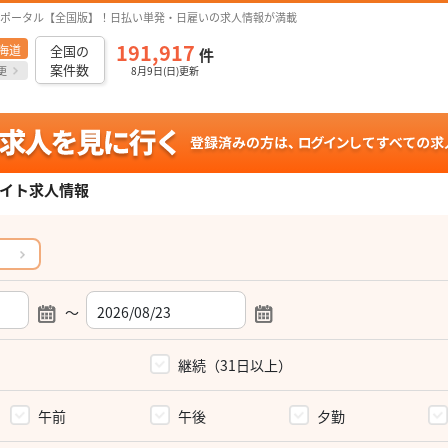
ポータル【全国版】！日払い単発・日雇いの求人情報が満載
191,917
海道
全国の
件
案件数
更
8月9日(日)更新
イト求人情報
～
）
継続（31日以上）
午前
午後
夕勤