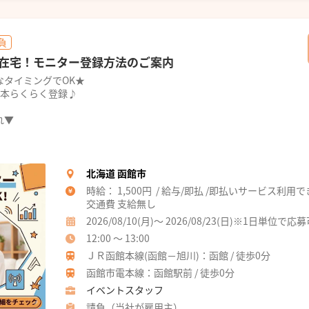
負
在宅！モニター登録方法のご案内
なタイミングでOK★
1本らくらく登録♪
れ▼
北海道 函館市
時給： 1,500円 / 給与/即払 /即払いサービス利用
交通費 支給無し
2026/08/10(月)～ 2026/08/23(日)※1日単位で応
12:00 ～ 13:00
ＪＲ函館本線(函館－旭川)：函館 / 徒歩0分
函館市電本線：函館駅前 / 徒歩0分
イベントスタッフ
請負（当社が雇用主）