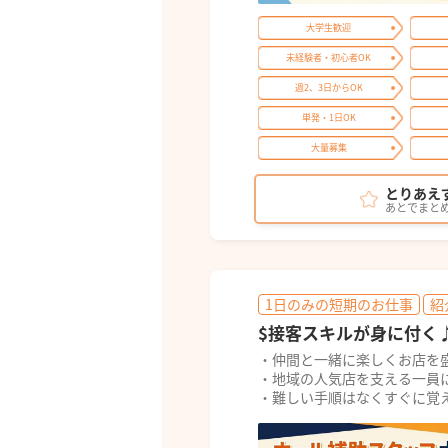
大学生歓迎
未経験者・初心者OK
週2、3日からOK
単発・1日OK
大量募集
とりあえ
あとでまと
1日のみの短期のお仕事
紹
$接客スキルが身に付く
・仲間と一緒に楽しくお店を
・地域の人気店を支える一員
・難しい手順はなくすぐに覚