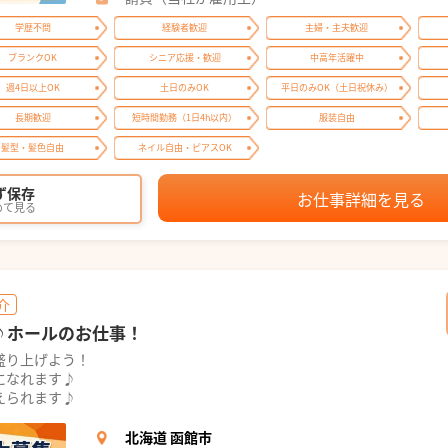
学歴不問
経験者歓迎
主婦・主夫歓迎
ブランクOK
シニア応援・歓迎
中高年活躍中
週4日以上OK
土日のみOK
平日のみOK（土日祝休み）
長期歓迎
短時間勤務（1日4h以内）
服装自由
髪型・髪色自由
ネイル自由・ピアスOK
ず保存
お仕事詳細を見る
めて見る
介
♪ホールのお仕事！
盛り上げよう！
になれます♪
えられます♪
北海道 函館市