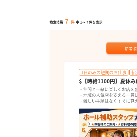
7
件
検索結果
中
1
～
7
件を表示
新着順
1日のみの短期のお仕事
紹
$【時給1100円】夏休
・仲間と一緒に楽しくお店を
・地域の人気店を支える一員
・難しい手順はなくすぐに覚