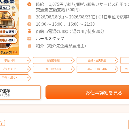
時給： 1,075円 / 給与/即払 /即払いサービス利用
交通費 定額支給 (300円)
2026/08/18(火)～ 2026/08/23(日)※1日単位で応
10:00 ～ 16:00 、 16:00 ～ 21:30
函館市電湯の川線：湯の川 / 徒歩30分
ホールスタッフ
紹介（紹介先企業が雇用主）
学歴不問
経験者歓迎
主婦・主夫歓迎
ブランクOK
週1日からOK
週2、3日からOK
平
単発・1日OK
ず保存
お仕事詳細を見る
めて見る
介