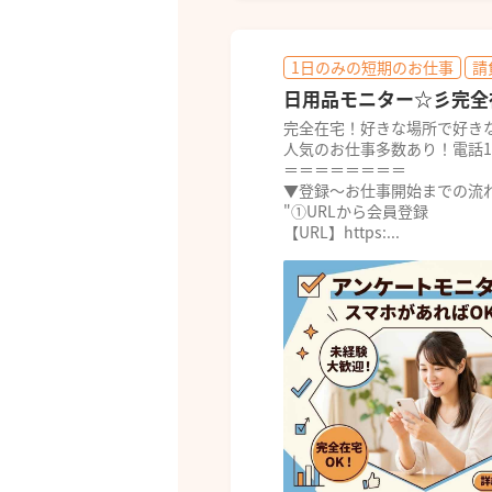
1日のみの短期のお仕事
請
日用品モニター☆彡完全
完全在宅！好きな場所で好き
人気のお仕事多数あり！電話
＝＝＝＝＝＝＝＝
▼登録～お仕事開始までの流
"①URLから会員登録
【URL】https:...