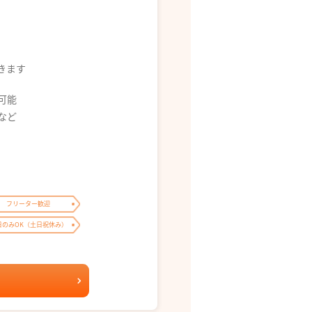
できます
募可能
0 など
フリーター歓迎
日のみOK（土日祝休み）