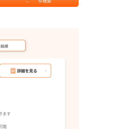
件
検索
--
月給順
詳細を見る
できます
募可能