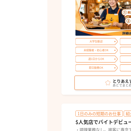
大学生歓迎
未経験者・初心者OK
週1日からOK
即日勤務OK
とりあえ
あとでまと
1日のみの短期のお仕事
紹
$人気店でバイトデビュ
・調理業務なし。接客に専念