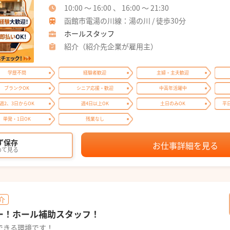
10:00 ～ 16:00 、 16:00 ～ 21:30
函館市電湯の川線：湯の川 / 徒歩30分
ホールスタッフ
紹介（紹介先企業が雇用主）
学歴不問
経験者歓迎
主婦・主夫歓迎
ブランクOK
シニア応援・歓迎
中高年活躍中
週2、3日からOK
週4日以上OK
土日のみOK
平
単発・1日OK
残業なし
ず保存
お仕事詳細を見る
めて見る
介
ー！ホール補助スタッフ！
できる環境です！