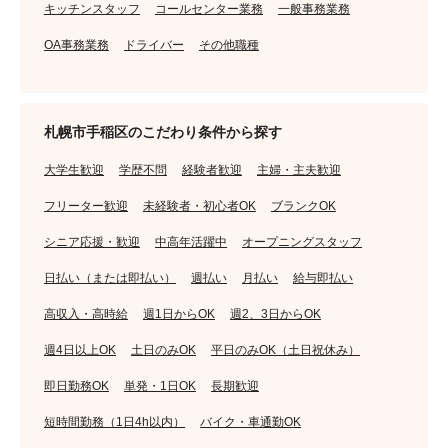
キッチンスタッフ
コールセンター業務
一般事務業務
OA事務業務
ドライバー
その他職種
札幌市手稲区のこだわり条件から探す
大学生歓迎
学歴不問
経験者歓迎
主婦・主夫歓迎
フリーター歓迎
未経験者・初心者OK
ブランクOK
シニア応援・歓迎
中高年活躍中
オープニングスタッフ
日払い（または即払い）
週払い
月払い
給与即払い
高収入・高時給
週1日からOK
週2、3日からOK
週4日以上OK
土日のみOK
平日のみOK（土日祝休み）
即日勤務OK
単発・1日OK
長期歓迎
短時間勤務（1日4h以内）
バイク・車通勤OK