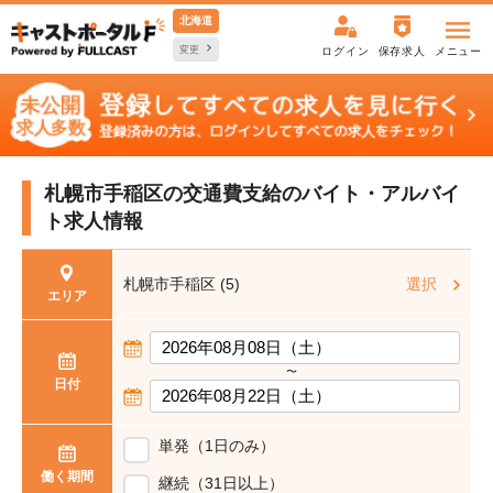
北海道
変更
ログイン
保存求人
メニュー
札幌市手稲区の交通費支給の
バイト・アルバイ
ト求人情報
札幌市手稲区 (5)
選択
エリア
〜
日付
単発（1日のみ）
働く期間
継続（31日以上）