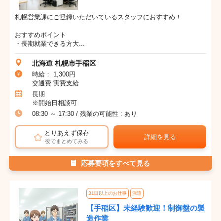
札幌営業課にご登録いただいているスタッフにおすすめ！
おすすめポイント
・長期就業できる方大...
北海道 札幌市手稲区
時給： 1,300円
交通費 実費支給
長期
※開始日相談可
08:30 ～ 17:30 / 残業の可能性 : あり
とりあえず保存
詳細を見る
後でまとめてみる
応募要項をすべて見る
31日以上のお仕事
派遣
【手稲区】未経験歓迎！制御盤の製
造作業