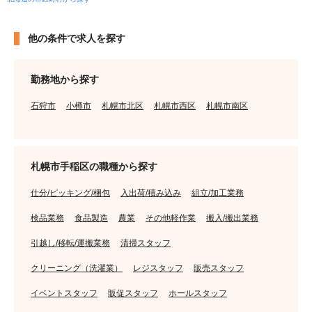
他の条件で求人を探す
勤務地から探す
石狩市
小樽市
札幌市北区
札幌市西区
札幌市南区
札幌市手稲区の職種から探す
仕分/ピッキング/梱包
入出荷/積み込み
組立/加工業務
検品業務
食品製造
農業
その他軽作業
搬入/搬出業務
引越し/移転/運搬業務
清掃スタッフ
クリーニング（洗濯業）
レジスタッフ
販売スタッフ
イベントスタッフ
販促スタッフ
ホールスタッフ