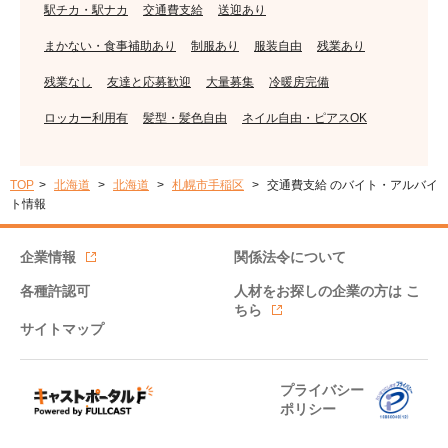
駅チカ・駅ナカ
交通費支給
送迎あり
まかない・食事補助あり
制服あり
服装自由
残業あり
残業なし
友達と応募歓迎
大量募集
冷暖房完備
ロッカー利用有
髪型・髪色自由
ネイル自由・ピアスOK
TOP
北海道
北海道
札幌市手稲区
交通費支給 のバイト・アルバイ
ト情報
企業情報
関係法令について
各種許認可
人材をお探しの企業の方は
こ
ちら
サイトマップ
プライバシー
ポリシー