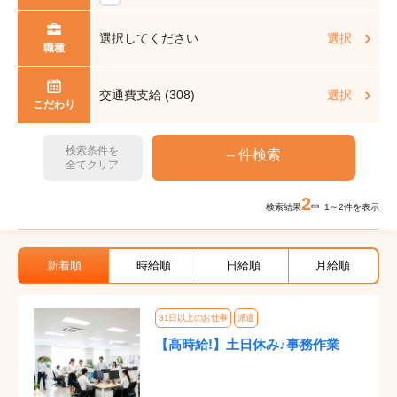
選択してください
選択
職種
交通費支給 (308)
選択
こだわり
検索条件を
全てクリア
2
検索結果
中 1～2件を表示
新着順
時給順
日給順
月給順
31日以上のお仕事
派遣
【高時給!】土日休み♪事務作業