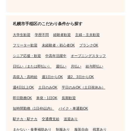
札幌市手稲区のこだわり条件から探す
大学生歓迎
学歴不問
経験者歓迎
主婦・主夫歓迎
フリーター歓迎
未経験者・初心者OK
ブランクOK
シニア応援・歓迎
中高年活躍中
オープニングスタッフ
日払い（または即払い）
週払い
月払い
給与即払い
高収入・高時給
週1日からOK
週2、3日からOK
週4日以上OK
土日のみOK
平日のみOK（土日祝休み）
即日勤務OK
単発・1日OK
長期歓迎
短時間勤務（1日4h以内）
バイク・車通勤OK
駅チカ・駅ナカ
交通費支給
送迎あり
まかない・食事補助あり
制服あり
服装自由
残業あり