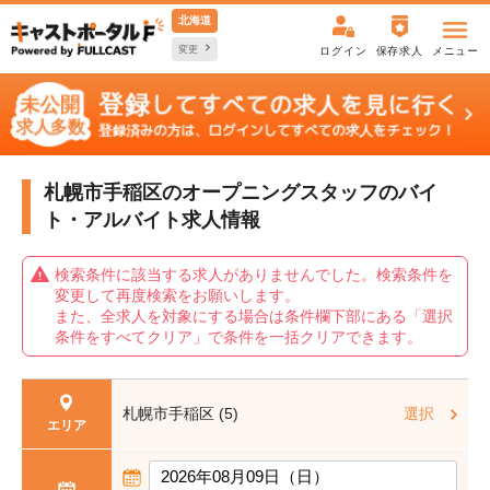
北海道
変更
ログイン
保存求人
メニュー
札幌市手稲区のオープニングスタッフの
バイ
ト・アルバイト求人情報
検索条件に該当する求人がありませんでした。検索条件を
変更して再度検索をお願いします。
また、全求人を対象にする場合は条件欄下部にある「選択
条件をすべてクリア」で条件を一括クリアできます。
札幌市手稲区 (5)
選択
エリア