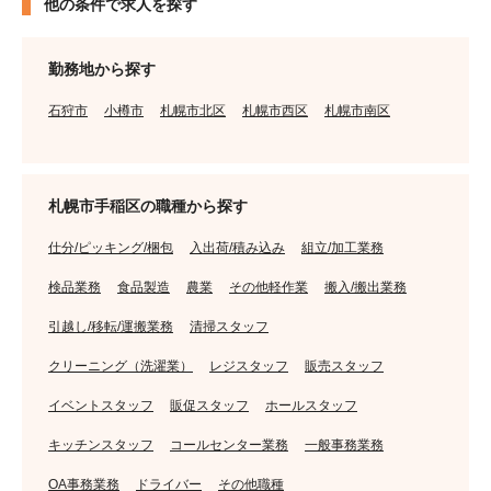
他の条件で求人を探す
勤務地から探す
石狩市
小樽市
札幌市北区
札幌市西区
札幌市南区
札幌市手稲区の職種から探す
仕分/ピッキング/梱包
入出荷/積み込み
組立/加工業務
検品業務
食品製造
農業
その他軽作業
搬入/搬出業務
引越し/移転/運搬業務
清掃スタッフ
クリーニング（洗濯業）
レジスタッフ
販売スタッフ
イベントスタッフ
販促スタッフ
ホールスタッフ
キッチンスタッフ
コールセンター業務
一般事務業務
OA事務業務
ドライバー
その他職種