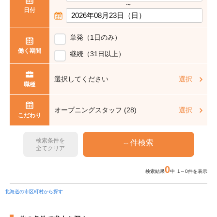
〜
日付
単発（1日のみ）
働く期間
継続（31日以上）
選択してください
選択
職種
オープニングスタッフ (28)
選択
こだわり
検索条件を
全てクリア
0
検索結果
中 1～0件を表示
北海道の市区町村から探す