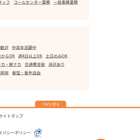
タッフ
コールセンター業務
一般事務業務
・歓迎
中高年活躍中
日からOK
週4日以上OK
土日のみOK
チカ・駅ナカ
交通費支給
送迎あり
利用有
髪型・髪色自由
TOPに戻る
サイトマップ
イバシーポリシー