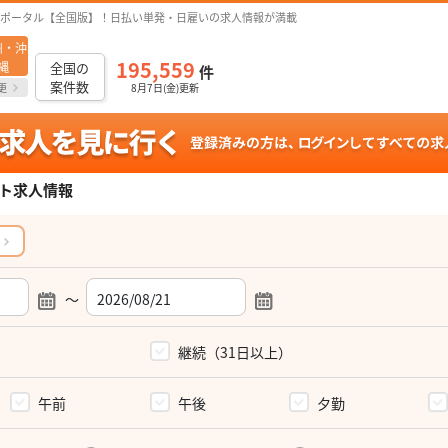
ポータル【全国版】！日払い単発・日雇いの求人情報が満載
州・沖
195,559
縄
全国の
件
案件数
更
8月7日(金)更新
ト求人情報
～
）
継続（31日以上）
午前
午後
夕勤