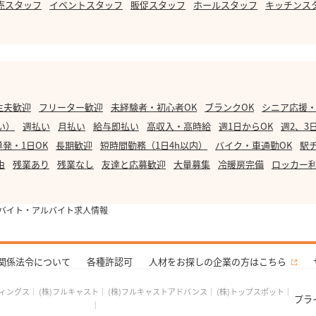
売スタッフ
イベントスタッフ
販促スタッフ
ホールスタッフ
キッチンス
主夫歓迎
フリーター歓迎
未経験者・初心者OK
ブランクOK
シニア応援
い）
週払い
月払い
給与即払い
高収入・高時給
週1日からOK
週2、3
単発・1日OK
長期歓迎
短時間勤務（1日4h以内）
バイク・車通勤OK
駅
由
残業あり
残業なし
友達と応募歓迎
大量募集
冷暖房完備
ロッカー
バイト・アルバイト求人情報
関係法令について
各種許認可
人材をお探しの企業の方はこちら
ディングス
｜
(株)フルキャスト
｜
(株)フルキャストアドバンス
｜
(株)トップスポット
｜
プラ
｜