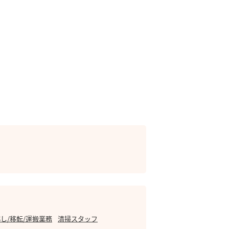
し/移転/運搬業務
清掃スタッフ