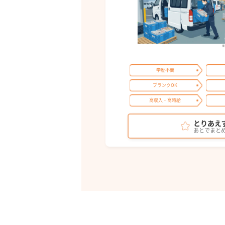
学歴不問
ブランクOK
高収入・高時給
とりあえ
あとでまと