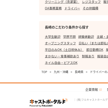
クリーニング（洗濯業）
レジスタッフ
販
OA事務業務
ドライバー
その他職種
長崎のこだわり条件から探す
大学生歓迎
学歴不問
経験者歓迎
主婦・
オープニングスタッフ
日払い（または即払
平日のみOK（土日祝休み）
即日勤務OK
まかない・食事補助あり
制服あり
服装自
ネイル自由・ピアスOK
TOP
>
九州・沖縄
>
長崎県
>
ドライバーの
企業情報
｜
(株)フルキャストホール