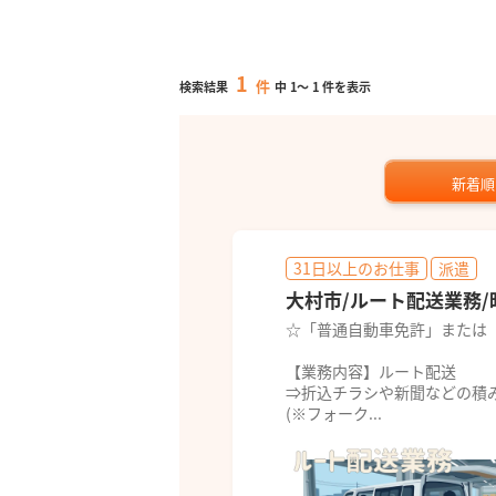
1
件
検索結果
中
1
～
1
件を表示
新着順
31日以上のお仕事
派遣
大村市/ルート配送業務/時
☆「普通自動車免許」または
【業務内容】ルート配送
⇒折込チラシや新聞などの積
(※フォーク...