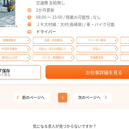
交通費 支給無し
2か月更新
08:00 ～ 15:00 / 残業の可能性 : なし
ＪＲ大村線：大村(長崎県) / 車・バイク可能
ドライバー
経験者歓迎
主婦・主夫歓迎
フリーター歓迎
中高年活躍中
日払い（または即払い）
月払い
週4日以上OK
バイク・車通勤OK
交通費支給
ず保存
お仕事詳細を見る
めて見る
前のページへ
次のページへ
1
気になる求人が見つからないですか？