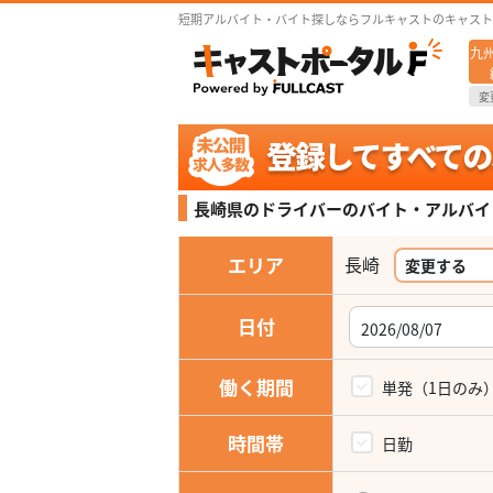
短期アルバイト・バイト探しならフルキャストのキャスト
九
変
長崎県のドライバーの
バイト・アルバイ
エリア
長崎
変更する
日付
働く期間
単発（1日のみ
時間帯
日勤