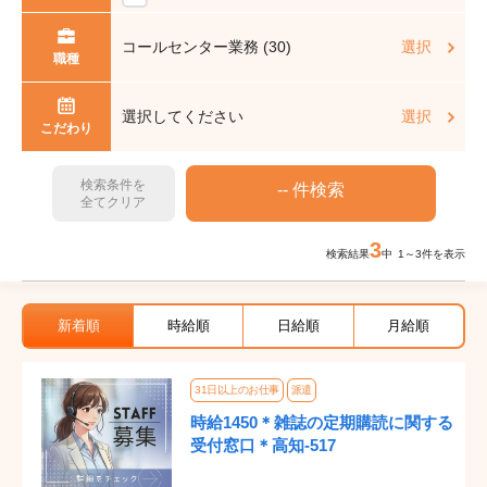
コールセンター業務 (30)
選択
職種
選択してください
選択
こだわり
検索条件を
全てクリア
3
検索結果
中 1～3件を表示
新着順
時給順
日給順
月給順
31日以上のお仕事
派遣
時給1450＊雑誌の定期購読に関する
受付窓口＊高知-517