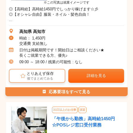
※この写真は就業イメージです
◎【高時給】高時給1450円でしっかり稼げます☆彡
◎【オシャレ自由】服装・ネイル・髪色自由！
...
高知県 高知市
時給： 1,450円
交通費 支給無し
日付は掲載期間です！開始日はご相談ください★
長くご就業できる方、優先♪
09:00 ～ 18:00 / 残業の可能性 : なし
とりあえず保存
詳細を見る
後でまとめてみる
応募要項をすべて見る
31日以上のお仕事
派遣
「午後から勤務」高時給1450円
☆POSレジ窓口受付業務