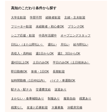
高知のこだわり条件から探す
大学生歓迎
学歴不問
経験者歓迎
主婦・主夫歓迎
フリーター歓迎
未経験者・初心者OK
ブランクOK
シニア応援・歓迎
中高年活躍中
オープニングスタッフ
日払い（または即払い）
週払い
月払い
給与即払い
高収入・高時給
週1日からOK
週2、3日からOK
週4日以上OK
土日のみOK
平日のみOK（土日祝休み）
即日勤務OK
単発・1日OK
長期歓迎
短時間勤務（1日4h以内）
バイク・車通勤OK
駅チカ・駅ナカ
交通費支給
送迎あり
まかない・食事補助あり
制服あり
服装自由
残業あり
残業なし
友達と応募歓迎
大量募集
冷暖房完備