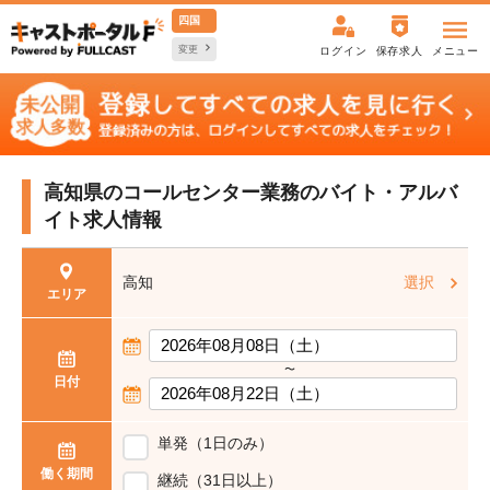
四国
変更
ログイン
保存求人
メニュー
高知県のコールセンター業務の
バイト・アルバ
イト求人情報
高知
選択
エリア
〜
日付
単発（1日のみ）
働く期間
継続（31日以上）