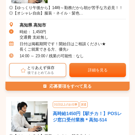
◎【ゆっくり午後から】14時～勤務だから朝が苦手な方必見！！
◎【オシャレ自由】服装・ネイル・髪色...
高知県 高知市
時給： 1,450円
交通費 支給無し
日付は掲載期間です！開始日はご相談ください★
長くご就業できる方、優先♪
14:00 ～ 23:00 / 残業の可能性 : なし
とりあえず保存
詳細を見る
後でまとめてみる
応募要項をすべて見る
31日以上のお仕事
派遣
高時給1450円【駅チカ！】POSレ
ジ窓口受付業務＊高知-514