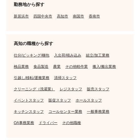
勤務地から探す
新居浜市
四国中央市
高知市
南国市
香南市
高知の職種から探す
仕分/ピッキング/梱包
入出荷/積み込み
組立/加工業務
検品業務
食品製造
農業
その他軽作業
搬入/搬出業務
引越し/移転/運搬業務
清掃スタッフ
クリーニング（洗濯業）
レジスタッフ
販売スタッフ
イベントスタッフ
販促スタッフ
ホールスタッフ
キッチンスタッフ
コールセンター業務
一般事務業務
OA事務業務
ドライバー
その他職種