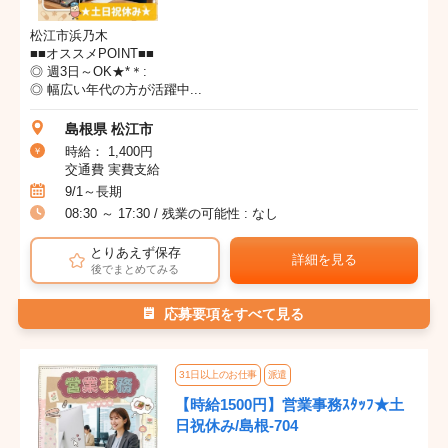
松江市浜乃木
■■オススメPOINT■■
◎ 週3日～OK★*＊:
◎ 幅広い年代の方が活躍中...
島根県 松江市
時給： 1,400円
交通費 実費支給
9/1～長期
08:30 ～ 17:30 / 残業の可能性 : なし
とりあえず保存
詳細を見る
後でまとめてみる
応募要項をすべて見る
31日以上のお仕事
派遣
【時給1500円】営業事務ｽﾀｯﾌ★土
日祝休み/島根-704