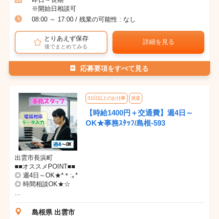
※開始日相談可
08:00 ～ 17:00 / 残業の可能性 : なし
とりあえず保存
詳細を見る
後でまとめてみる
応募要項をすべて見る
31日以上のお仕事
派遣
【時給1400円＋交通費】週4日～
OK★事務ｽﾀｯﾌ/島根-593
出雲市長浜町
■■オススメPOINT■■
◎ 週4日～OK★*＊:｡*
◎ 時間相談OK★☆
...
島根県 出雲市