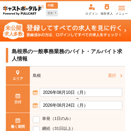
中国
変更
ログイン
保存求人
メニュー
島根県の一般事務業務の
バイト・アルバイト求
人情報
島根
選択
エリア
〜
日付
単発（1日のみ）
働く期間
継続（31日以上）