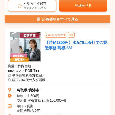
とりあえず保存
詳細を見る
後でまとめてみる
応募要項をすべて見る
31日以上のお仕事
派遣
【時給1300円】水産加工会社での製
造事務/島根-681
境港市竹内団地
■■オススメPOINT■■
◎ 事務経験ある方歓迎♪
◎ 幅広い年代の方が活躍...
鳥取県 境港市
時給： 1,300円
交通費 実費支給 (上限150,000円)
即日～長期
※開始日相談可