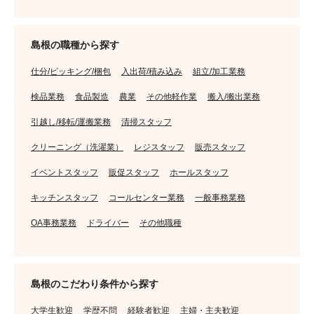
島根の職種から探す
仕分/ピッキング/梱包
入出荷/積み込み
組立/加工業務
検品業務
食品製造
農業
その他軽作業
搬入/搬出業務
引越し/移転/運搬業務
清掃スタッフ
クリーニング（洗濯業）
レジスタッフ
販売スタッフ
イベントスタッフ
販促スタッフ
ホールスタッフ
キッチンスタッフ
コールセンター業務
一般事務業務
OA事務業務
ドライバー
その他職種
島根のこだわり条件から探す
大学生歓迎
学歴不問
経験者歓迎
主婦・主夫歓迎