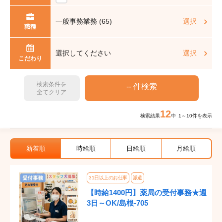
一般事務業務 (65)
選択
職種
選択してください
選択
こだわり
検索条件を
全てクリア
12
検索結果
中 1～10件を表示
新着順
時給順
日給順
月給順
31日以上のお仕事
派遣
【時給1400円】薬局の受付事務★週
3日～OK/島根-705