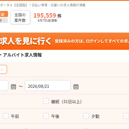
ポータル【全国版】！日払い単発・日雇いの求人情報が満載
195,559
近畿
全国の
件
案件数
更
8月7日(金)更新
・アルバイト求人情報
～
）
継続（31日以上）
午前
午後
夕勤