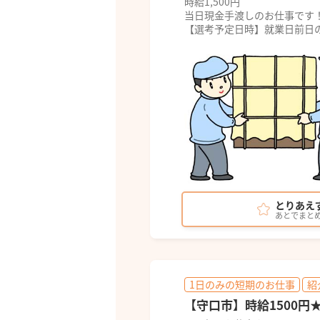
時給1,500円
当日現金手渡しのお仕事です
【選考予定日時】就業日前日の
とりあえ
あとでまと
1日のみの短期のお仕事
紹
【守口市】時給1500