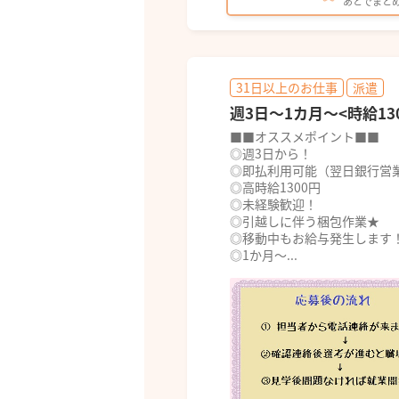
あとでまと
31日以上のお仕事
派遣
週3日～1カ月～<時給1
■■オススメポイント■■
◎週3日から！
◎即払利用可能（翌日銀行営
◎高時給1300円
◎未経験歓迎！
◎引越しに伴う梱包作業★
◎移動中もお給与発生します
◎1か月～...