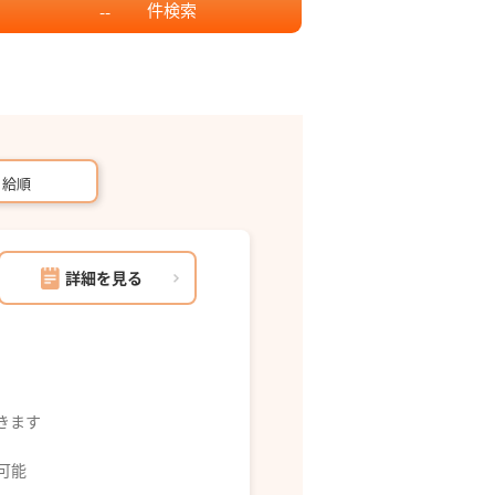
件
検索
--
月給順
詳細を見る
できます
募可能