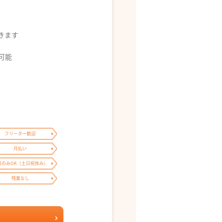
できます
募可能
フリーター歓迎
月払い
日のみOK（土日祝休み）
残業なし