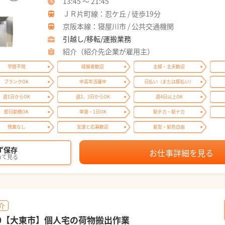
13:45 ～ 21:45
ＪＲ片町線：忍ケ丘 / 徒歩19分
京阪本線：寝屋川市 / 公共交通機関
引越し/移転/運搬業務
紹介（紹介先企業が雇用主）
学歴不問
経験者歓迎
主婦・主夫歓迎
ブランクOK
中高年活躍中
日払い（または即払い）
週1日からOK
週2、3日からOK
週4日以上OK
即日勤務OK
単発・1日OK
駅チカ・駅ナカ
残業なし
友達と応募歓迎
髪型・髪色自由
ず保存
お仕事詳細を見る
めて見る
介
00【大東市】個人宅の荷物搬出作業