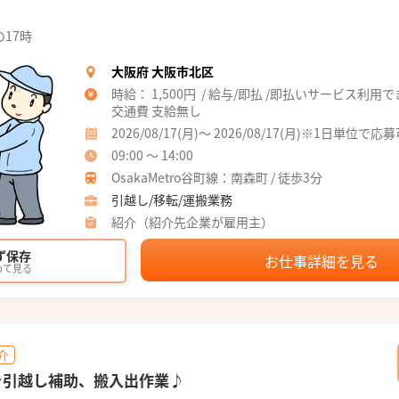
！
17時
大阪府 大阪市北区
時給： 1,500円 / 給与/即払 /即払いサービス利用
交通費 支給無し
2026/08/17(月)～ 2026/08/17(月)※1日単位で応
09:00 ～ 14:00
OsakaMetro谷町線：南森町 / 徒歩3分
引越し/移転/運搬業務
紹介（紹介先企業が雇用主）
ず保存
お仕事詳細を見る
めて見る
介
円★引越し補助、搬入出作業♪