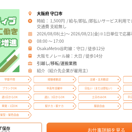
大阪府 守口市
時給： 1,500円 / 給与/即払 /即払いサービス利用
交通費 支給無し
2026/08/08(土)～ 2026/08/21(金)※1日単位で応
08:00 ～ 17:00
OsakaMetro谷町線：守口 / 徒歩12分
大阪モノレール線：大日 / 徒歩14分
引越し/移転/運搬業務
紹介（紹介先企業が雇用主）
学歴不問
経験者歓迎
主婦・主夫歓迎
ブランクOK
中高年活躍中
日払い（または即払い）
週1日からOK
週2、3日からOK
土日のみOK
平
単発・1日OK
駅チカ・駅ナカ
服装自由
髪型・髪色自由
ず保存
お仕事詳細を見る