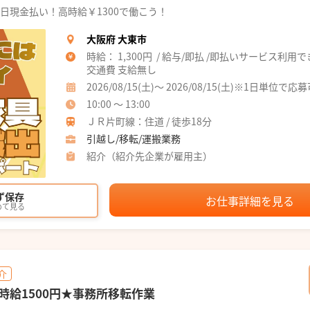
日現金払い！高時給￥1300で働こう！
大阪府 大東市
時給： 1,300円 / 給与/即払 /即払いサービス利用
交通費 支給無し
2026/08/15(土)～ 2026/08/15(土)※1日単位で応
10:00 ～ 13:00
ＪＲ片町線：住道 / 徒歩18分
引越し/移転/運搬業務
紹介（紹介先企業が雇用主）
ず保存
お仕事詳細を見る
めて見る
介
時給1500円★事務所移転作業