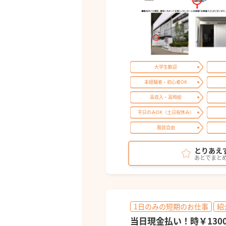
大学生歓迎
未経験者・初心者OK
高収入・高時給
平日のみOK（土日祝休み）
服装自由
とりあえ
あとでまと
1日のみの短期のお仕事
紹
当日現金払い！時￥13