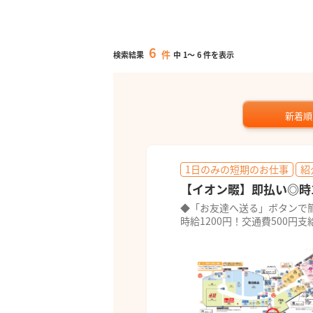
6
件
検索結果
中
1
～
6
件を表示
新着順
1日のみの短期のお仕事
紹
【イオン畷】即払い◎時1
◆「お友達へ送る」ボタンで
時給1200円！交通費500円支