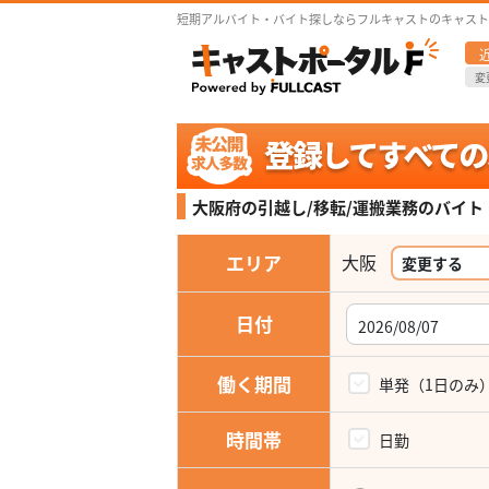
短期アルバイト・バイト探しならフルキャストのキャスト
変
大阪府の引越し/移転/運搬業務の
バイト
エリア
大阪
変更する
日付
働く期間
単発（1日のみ
時間帯
日勤