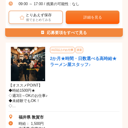
09:00 ～ 17:00 / 残業の可能性 : なし
とりあえず保存
詳細を見る
後でまとめてみる
応募要項をすべて見る
31日以上のお仕事
派遣
2か月★時間・日数選べる高時給★
ラーメン屋スタッフ♪
【オススメPOINT】
◆時給1500円★
◇週3日～OKのお仕事♪
◆未経験でもOK！
◇...
福井県 敦賀市
時給： 1,500円