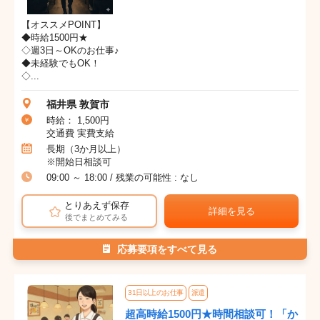
【オススメPOINT】
◆時給1500円★
◇週3日～OKのお仕事♪
◆未経験でもOK！
◇...
福井県 敦賀市
時給： 1,500円
交通費 実費支給
長期（3か月以上）
※開始日相談可
09:00 ～ 18:00 / 残業の可能性 : なし
とりあえず保存
詳細を見る
後でまとめてみる
応募要項をすべて見る
31日以上のお仕事
派遣
超高時給1500円★時間相談可！「か