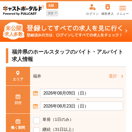
北陸
変更
ログイン
保存求人
メニュー
福井県のホールスタッフの
バイト・アルバイト
求人情報
福井
選択
エリア
〜
日付
単発（1日のみ）
働く期間
継続（31日以上）