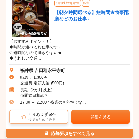
31日以上のお仕事
派遣
【朝夕時間選べる】短時間★食事配
膳などのお仕事♪
【おすすめポイント！】
◆時間が選べるお仕事です♪
◇短時間なので働きやすい★
◆うれしい交通...
福井県 吉田郡永平寺町
時給： 1,300円
交通費 定額支給 (500円)
長期（3か月以上）
※開始日相談可
17:00 ～ 21:00 / 残業の可能性 : なし
とりあえず保存
詳細を見る
後でまとめてみる
応募要項をすべて見る