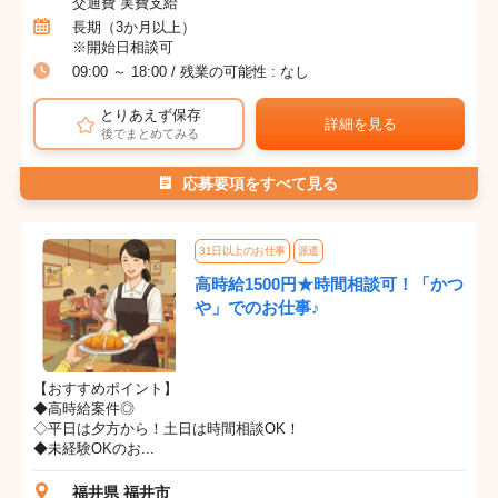
交通費 実費支給
長期（3か月以上）
※開始日相談可
09:00 ～ 18:00 / 残業の可能性 : なし
とりあえず保存
詳細を見る
後でまとめてみる
応募要項をすべて見る
31日以上のお仕事
派遣
高時給1500円★時間相談可！「かつ
や」でのお仕事♪
【おすすめポイント】
◆高時給案件◎
◇平日は夕方から！土日は時間相談OK！
◆未経験OKのお...
福井県 福井市