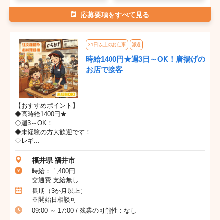
応募要項をすべて見る
31日以上のお仕事
派遣
時給1400円★週3日～OK！唐揚げの
お店で接客
【おすすめポイント】
◆高時給1400円★
◇週3～OK！
◆未経験の方大歓迎です！
◇レギ...
福井県 福井市
時給： 1,400円
交通費 支給無し
長期（3か月以上）
※開始日相談可
09:00 ～ 17:00 / 残業の可能性 : なし