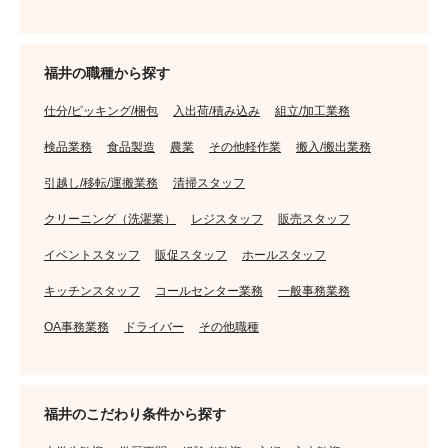
福井の職種から探す
仕分/ピッキング/梱包
入出荷/積み込み
組立/加工業務
検品業務
食品製造
農業
その他軽作業
搬入/搬出業務
引越し/移転/運搬業務
清掃スタッフ
クリーニング（洗濯業）
レジスタッフ
販売スタッフ
イベントスタッフ
販促スタッフ
ホールスタッフ
キッチンスタッフ
コールセンター業務
一般事務業務
OA事務業務
ドライバー
その他職種
福井のこだわり条件から探す