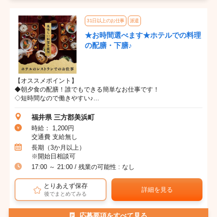
31日以上のお仕事
派遣
★お時間選べます★ホテルでの料理
の配膳・下膳♪
【オススメポイント】
◆朝夕食の配膳！誰でもできる簡単なお仕事です！
◇短時間なので働きやすい♪...
福井県 三方郡美浜町
時給： 1,200円
交通費 支給無し
長期（3か月以上）
※開始日相談可
17:00 ～ 21:00 / 残業の可能性 : なし
とりあえず保存
詳細を見る
後でまとめてみる
応募要項をすべて見る