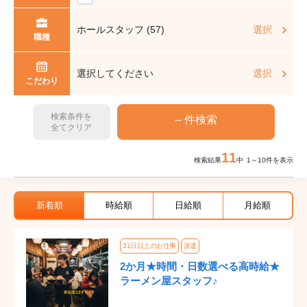
ホールスタッフ (57)
選択
職種
選択してください
選択
こだわり
検索条件を
全てクリア
11
検索結果
中 1～10件を表示
新着順
時給順
日給順
月給順
31日以上のお仕事
派遣
2か月★時間・日数選べる高時給★
ラーメン屋スタッフ♪