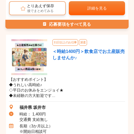
とりあえず保存
詳細を見る
後でまとめてみる
応募要項をすべて見る
31日以上のお仕事
派遣
＜時給1400円＞飲食店でお土産販売
しませんか♪
【おすすめポイント】
◆うれしい高時給♪
◇平日のお休みをエンジョイ★
◆未経験の方大歓迎です...
福井県 坂井市
時給： 1,400円
交通費 支給無し
長期（3か月以上）
※開始日相談可