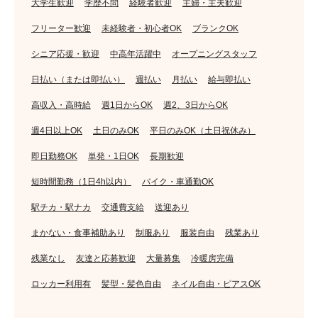
大学生歓迎
学歴不問
経験者歓迎
主婦・主夫歓迎
フリーター歓迎
未経験者・初心者OK
ブランクOK
シニア応援・歓迎
中高年活躍中
オープニングスタッフ
日払い（または即払い）
週払い
月払い
給与即払い
高収入・高時給
週1日からOK
週2、3日からOK
週4日以上OK
土日のみOK
平日のみOK（土日祝休み）
即日勤務OK
単発・1日OK
長期歓迎
短時間勤務（1日4h以内）
バイク・車通勤OK
駅チカ・駅ナカ
交通費支給
送迎あり
まかない・食事補助あり
制服あり
服装自由
残業あり
残業なし
友達と応募歓迎
大量募集
冷暖房完備
ロッカー利用有
髪型・髪色自由
ネイル自由・ピアスOK