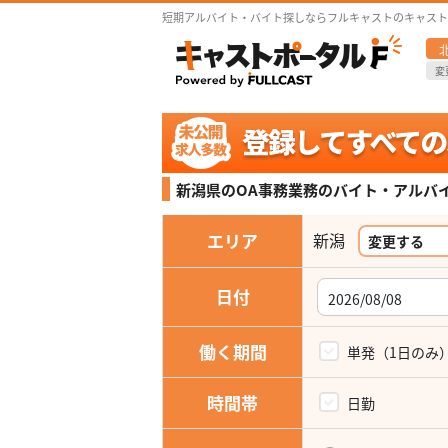
短期アルバイト・バイト探しならフルキャストのキャスト
変
新潟県のOA事務業務の
バイト・アルバ
エリア
新潟
変更する
日付
働く期間
単発（1日のみ
時間帯
日勤