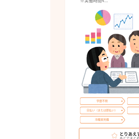
※実働時間4...
学歴不問
日払い（または即払い）
冷暖房完備
とりあえ
あとでまと