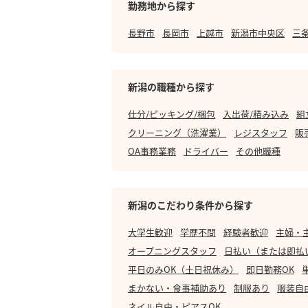
勤務地から探す
長野市
長岡市
上越市
新潟市中央区
三
新潟の職種から探す
仕分/ピッキング/梱包
入出荷/積み込み
組
クリーニング（洗濯業）
レジスタッフ
販
OA事務業務
ドライバー
その他職種
新潟のこだわり条件から探す
大学生歓迎
学歴不問
経験者歓迎
主婦・
オープニングスタッフ
日払い（または即払
平日のみOK（土日祝休み）
即日勤務OK
まかない・食事補助あり
制服あり
服装自
ネイル自由・ピアスOK