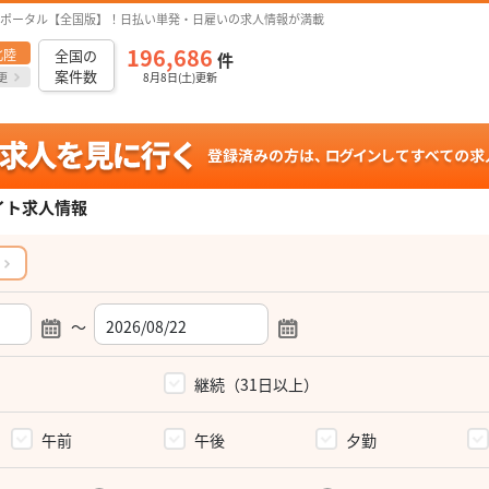
ポータル【全国版】！日払い単発・日雇いの求人情報が満載
196,686
北陸
全国の
件
案件数
更
8月8日(土)更新
イト求人情報
～
）
継続（31日以上）
午前
午後
夕勤