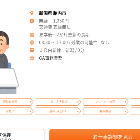
新潟県 胎内市
時給： 1,350円
交通費 支給無し
見学後～2か月更新の長期
08:30 ～ 17:00 / 残業の可能性 : なし
ＪＲ白新線：新潟 / 0分
OA事務業務
経験者歓迎
主婦・主夫歓迎
フリーター歓迎
月払い
週4日以上OK
長期歓迎
ず保存
お仕事詳細を見る
めて見る