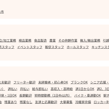
条市
立/加工業務
検品業務
食品製造
農業
その他軽作業
搬入/搬出業務
引越
売スタッフ
イベントスタッフ
販促スタッフ
ホールスタッフ
キッチンス
主夫歓迎
フリーター歓迎
未経験者・初心者OK
ブランクOK
シニア応援
い）
週払い
月払い
給与即払い
高収入・高時給
週1日からOK
週2、3
単発・1日OK
長期歓迎
短時間勤務（1日4h以内）
バイク・車通勤OK
駅
由
残業あり
残業なし
友達と応募歓迎
大量募集
冷暖房完備
ロッカー