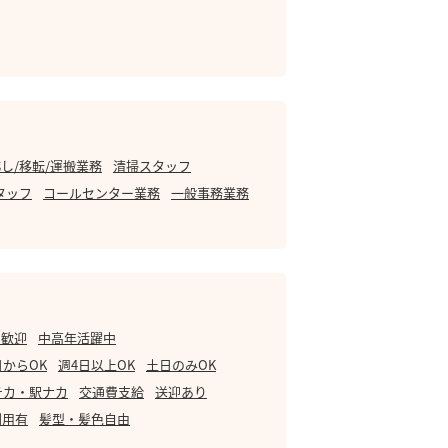
し/移転/運搬業務
清掃スタッフ
タッフ
コールセンター業務
一般事務業務
・歓迎
中高年活躍中
日からOK
週4日以上OK
土日のみOK
チカ・駅ナカ
交通費支給
送迎あり
利用有
髪型・髪色自由