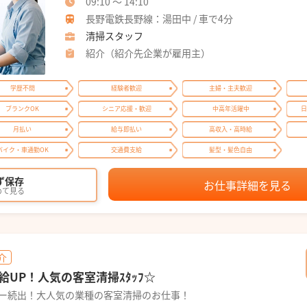
09:10 ～ 14:10
長野電鉄長野線：湯田中 / 車で4分
清掃スタッフ
紹介（紹介先企業が雇用主）
学歴不問
経験者歓迎
主婦・主夫歓迎
ブランクOK
シニア応援・歓迎
中高年活躍中
日
月払い
給与即払い
高収入・高時給
バイク・車通勤OK
交通費支給
髪型・髪色自由
ず保存
お仕事詳細を見る
めて見る
介
UP！人気の客室清掃ｽﾀｯﾌ☆
ター続出！大人気の業種の客室清掃のお仕事！