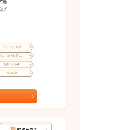
募可能
0 など
フリーター歓迎
払い（または即払い）
週1日からOK
服装自由
詳細を見る