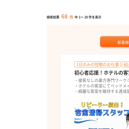
68
件
検索結果
中
1
～
20
件を表示
新着順
1日のみの短期のお仕事
紹
初心者応援！ホテルの客
・接客なしの裏方専門ワーク
・ホテルの客室にてベッドメ
・綺麗な客室を維持する達成