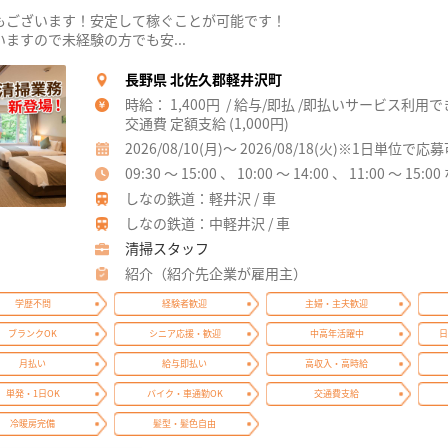
もございます！安定して稼ぐことが可能です！
ますので未経験の方でも安...
長野県 北佐久郡軽井沢町
時給： 1,400円 / 給与/即払 /即払いサービス利用
交通費 定額支給 (1,000円)
2026/08/10(月)～ 2026/08/18(火)※1日単位で応
09:30 ～ 15:00 、 10:00 ～ 14:00 、 11:00 ～ 15:0
しなの鉄道：軽井沢 / 車
しなの鉄道：中軽井沢 / 車
清掃スタッフ
紹介（紹介先企業が雇用主）
学歴不問
経験者歓迎
主婦・主夫歓迎
ブランクOK
シニア応援・歓迎
中高年活躍中
日
月払い
給与即払い
高収入・高時給
単発・1日OK
バイク・車通勤OK
交通費支給
冷暖房完備
髪型・髪色自由