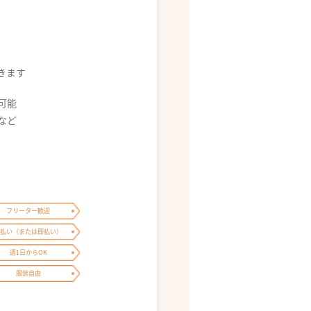
できます
募可能
0 など
フリーター歓迎
払い（または即払い）
週1日からOK
服装自由