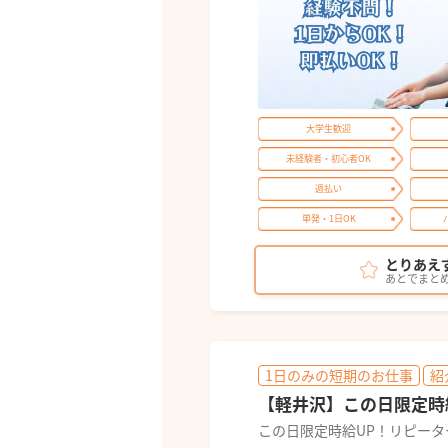
大学生歓迎
未経験者・初心者OK
週払い
単発・1日OK
とりあえ
あとでまと
1日のみの短期のお仕事
紹
【軽井沢】この日限定時給
この日限定時給UP！リピー