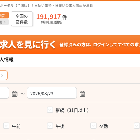
ポータル【全国版】！日払い単発・日雇いの求人情報が満載
191,917
甲信
全国の
件
案件数
更
8月9日(日)更新
人情報
～
）
継続（31日以上）
午前
午後
夕勤