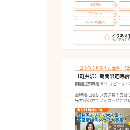
学歴不問
ブランクOK
バイク・車通勤OK
とりあえ
あとでまと
1日のみの短期のお仕事
紹
【軽井沢】期間限定時給U
期間限定時給UP！リピータ
高時給に嬉しい交通費の支給
先方様の方でフォローがござい