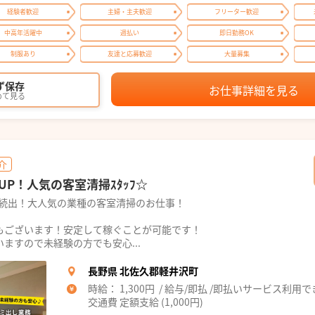
経験者歓迎
主婦・主夫歓迎
フリーター歓迎
中高年活躍中
週払い
即日勤務OK
制服あり
友達と応募歓迎
大量募集
ず保存
お仕事詳細を見る
めて見る
介
P！人気の客室清掃ｽﾀｯﾌ☆
ー続出！大人気の業種の客室清掃のお仕事！
もございます！安定して稼ぐことが可能です！
ますので未経験の方でも安心...
長野県 北佐久郡軽井沢町
時給： 1,300円 / 給与/即払 /即払いサービス利用
交通費 定額支給 (1,000円)