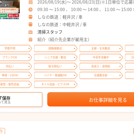
2026/08/19(水)～ 2026/08/23(日)※1日単位で応
09:30 ～ 15:00 、 10:00 ～ 14:00 、 11:00 ～ 15:0
しなの鉄道：軽井沢 / 車
しなの鉄道：中軽井沢 / 車
清掃スタッフ
紹介（紹介先企業が雇用主）
学歴不問
経験者歓迎
主婦・主夫歓迎
ブランクOK
シニア応援・歓迎
中高年活躍中
日
月払い
給与即払い
高収入・高時給
単発・1日OK
バイク・車通勤OK
交通費支給
髪型・髪色自由
ネイル自由・ピアスOK
ず保存
お仕事詳細を見る
めて見る
介