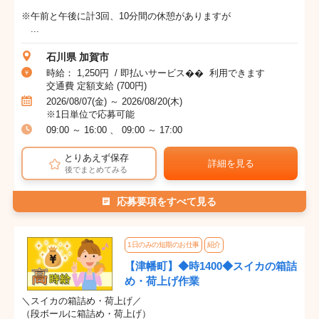
※午前と午後に計3回、10分間の休憩がありますが
...
石川県 加賀市
時給： 1,250円 / 即払いサービス�� 利用できます
交通費 定額支給 (700円)
2026/08/07(金) ～ 2026/08/20(木)
※1日単位で応募可能
09:00 ～ 16:00 、 09:00 ～ 17:00
とりあえず保存
詳細を見る
後でまとめてみる
応募要項をすべて見る
1日のみの短期のお仕事
紹介
【津幡町】◆時1400◆スイカの箱詰
め・荷上げ作業
＼スイカの箱詰め・荷上げ／
（段ボールに箱詰め・荷上げ）