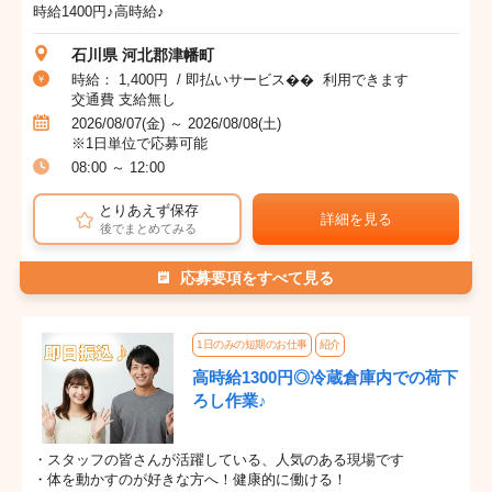
時給1400円♪高時給♪
石川県 河北郡津幡町
時給： 1,400円 / 即払いサービス�� 利用できます
交通費 支給無し
2026/08/07(金) ～ 2026/08/08(土)
※1日単位で応募可能
08:00 ～ 12:00
とりあえず保存
詳細を見る
後でまとめてみる
応募要項をすべて見る
1日のみの短期のお仕事
紹介
高時給1300円◎冷蔵倉庫内での荷下
ろし作業♪
・スタッフの皆さんが活躍している、人気のある現場です
・体を動かすのが好きな方へ！健康的に働ける！