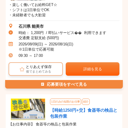
・楽しく働いてお給料GET☆
・シフトは1日単位でOK
・未経験者でも大歓迎
石川県 能美市
時給： 1,200円 / 即払いサービス�� 利用できます
交通費 定額支給 (500円)
2026/08/09(日) ～ 2026/08/16(日)
※1日単位で応募可能
09:30 ～ 17:00
とりあえず保存
詳細を見る
後でまとめてみる
応募要項をすべて見る
1日のみの短期のお仕事
紹介
【時給1250円+交】食器等の検品と
包装作業
【お仕事内容】 食器等の検品と包装作業