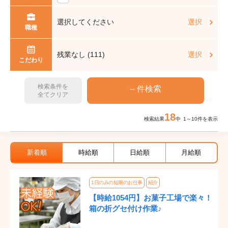
選択してください
選択
職種
残業なし (111)
選択
こだわり
検索条件を
全てクリア
18
検索結果
中 1～10件を表示
新着順
時給順
日給順
月給順
1日のみの短期のお仕事
紹介
【時給1054円】お菓子工場で楽々！
箱の折グセ付け作業♪