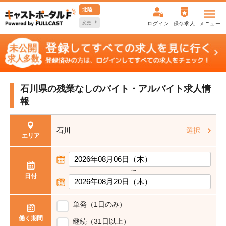
北陸
変更
ログイン
保存求人
メニュー
石川県の残業なしの
バイト・アルバイト求人情
報
石川
選択
エリア
〜
日付
単発（1日のみ）
働く期間
継続（31日以上）