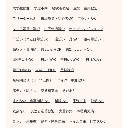
大学生歓迎
学歴不問
経験者歓迎
主婦・主夫歓迎
フリーター歓迎
未経験者・初心者OK
ブランクOK
シニア応援・歓迎
中高年活躍中
オープニングスタッフ
日払い（または即払い）
週払い
月払い
給与即払い
高収入・高時給
週1日からOK
週2、3日からOK
週4日以上OK
土日のみOK
平日のみOK（土日祝休み）
即日勤務OK
単発・1日OK
長期歓迎
短時間勤務（1日4h以内）
バイク・車通勤OK
駅チカ・駅ナカ
交通費支給
送迎あり
まかない・食事補助あり
制服あり
服装自由
残業あり
残業なし
友達と応募歓迎
大量募集
冷暖房完備
ロッカー利用有
髪型・髪色自由
ネイル自由・ピアスOK