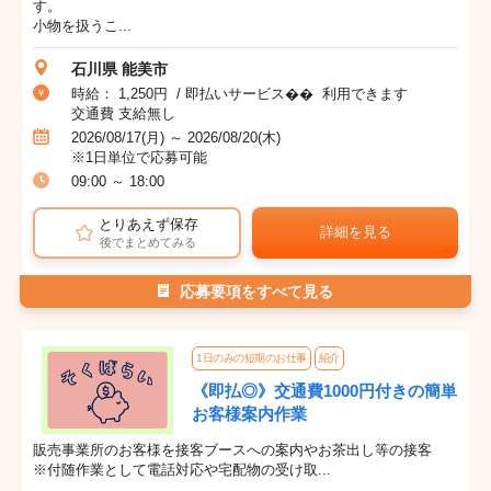
す。
小物を扱うこ...
石川県 能美市
時給： 1,250円 / 即払いサービス�� 利用できます
交通費 支給無し
2026/08/17(月) ～ 2026/08/20(木)
※1日単位で応募可能
09:00 ～ 18:00
とりあえず保存
詳細を見る
後でまとめてみる
応募要項をすべて見る
1日のみの短期のお仕事
紹介
《即払◎》交通費1000円付きの簡単
お客様案内作業
販売事業所のお客様を接客ブースへの案内やお茶出し等の接客
※付随作業として電話対応や宅配物の受け取...