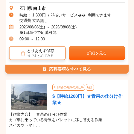
石川県 白山市
時給： 1,300円 / 即払いサービス�� 利用できます
交通費 支給無し
2026/08/08(土) ～ 2026/08/08(土)
※1日単位で応募可能
09:00 ～ 12:00
とりあえず保存
詳細を見る
後でまとめてみる
応募要項をすべて見る
1日のみの短期のお仕事
紹介
$【時給1200円】★青果の仕分け作
業★
【作業内容】 青果の仕分け作業
カゴ車に乗っている青果をパレットに移し替える作業
スイカやトマト...