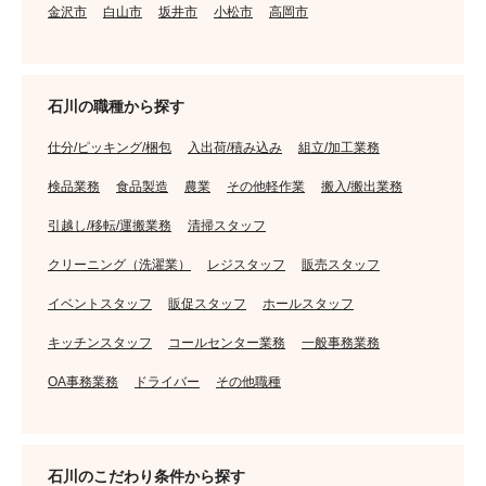
金沢市
白山市
坂井市
小松市
高岡市
石川の職種から探す
仕分/ピッキング/梱包
入出荷/積み込み
組立/加工業務
検品業務
食品製造
農業
その他軽作業
搬入/搬出業務
引越し/移転/運搬業務
清掃スタッフ
クリーニング（洗濯業）
レジスタッフ
販売スタッフ
イベントスタッフ
販促スタッフ
ホールスタッフ
キッチンスタッフ
コールセンター業務
一般事務業務
OA事務業務
ドライバー
その他職種
石川のこだわり条件から探す