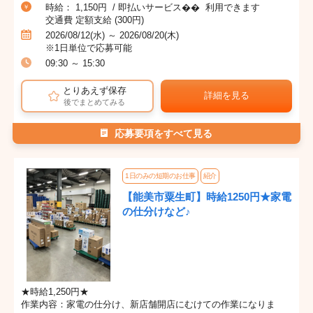
時給： 1,150円 / 即払いサービス�� 利用できます
交通費 定額支給 (300円)
2026/08/12(水) ～ 2026/08/20(木)
※1日単位で応募可能
09:30 ～ 15:30
とりあえず保存
詳細を見る
後でまとめてみる
応募要項をすべて見る
1日のみの短期のお仕事
紹介
【能美市粟生町】時給1250円★家電
の仕分けなど♪
★時給1,250円★
作業内容：家電の仕分け、新店舗開店にむけての作業になりま