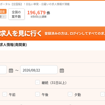
ポータル【全国版】！日払い単発・日雇いの求人情報が満載
196,679
関東
全国の
件
案件数
更
8月8日(土)更新
求人情報(南関東)
～
）
継続（31日以上）
午前
午後
夕勤