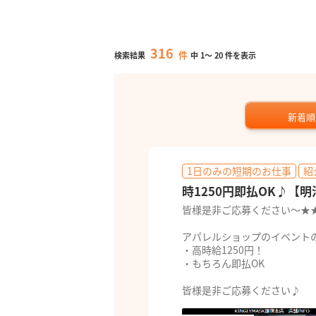
316
件
検索結果
中
1
～
20
件を表示
新着順
1日のみの短期のお仕事
紹
時1250円即払OK♪【
皆様是非ご応募ください～★
アパレルショップのイベントの
・高時給1250円！
・もちろん即払OK
皆様是非ご応募ください♪