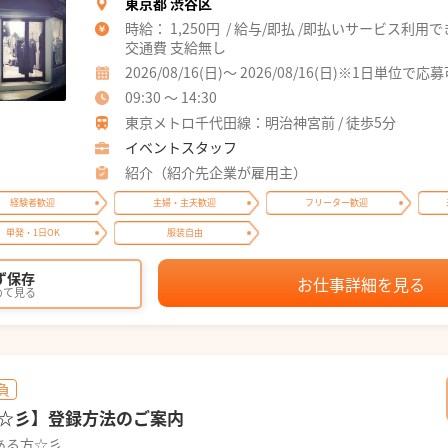
東京都 渋谷区
時給： 1,250円 / 給与/即払 /即払いサービス利用
交通費 支給無し
2026/08/16(日)～ 2026/08/16(日)※1日単位で応
09:30 ～ 14:30
東京メトロ千代田線：明治神宮前 / 徒歩5分
イベントスタッフ
紹介（紹介先企業が雇用主）
経験者歓迎
主婦・主夫歓迎
フリーター歓迎
単発・1日OK
服装自由
ず保存
お仕事詳細を見る
めて見る
負
☆彡】登録方法のご案内
ある方☆彡