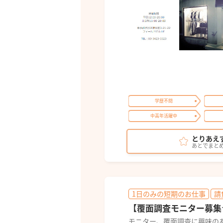
学歴不問
中高年活躍中
とりあえ
あとでまと
1日のみの短期のお仕事
請
【覆面調査モニター募集
モニター、覆面調査に興味の