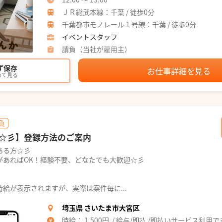
ＪＲ総武本線：千葉 / 徒歩0分
千葉都市モノレール１号線：千葉 / 徒歩0分
イベントスタッフ
請負（当社が雇用主）
ず保存
お仕事詳細を見る
めて見る
負
☆彡】登録方法のご案内
ある方☆彡
があればOK！経験不要、どなたでも大歓迎☆彡
給が表示されますが、実際は案件毎に...
埼玉県 さいたま市大宮区
時給： 1,500円 / 給与/即払 /即払いサービス利用