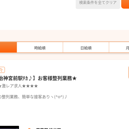
検索条件を全てクリア
時給順
日給順
介
明治神宮前駅ﾁｶ♪】お客様整列業務★
★激レア求人★★★★
整列業務、簡単な接客ありヽ(^o^)丿