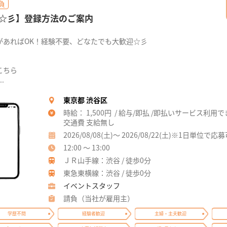
負
☆彡】登録方法のご案内
があればOK！経験不要、どなたでも大歓迎☆彡
こちら
..
東京都 渋谷区
時給： 1,500円 / 給与/即払 /即払いサービス利用
交通費 支給無し
2026/08/08(土)～ 2026/08/22(土)※1日単位で応
12:00 ～ 13:00
ＪＲ山手線：渋谷 / 徒歩0分
東急東横線：渋谷 / 徒歩0分
イベントスタッフ
請負（当社が雇用主）
学歴不問
経験者歓迎
主婦・主夫歓迎