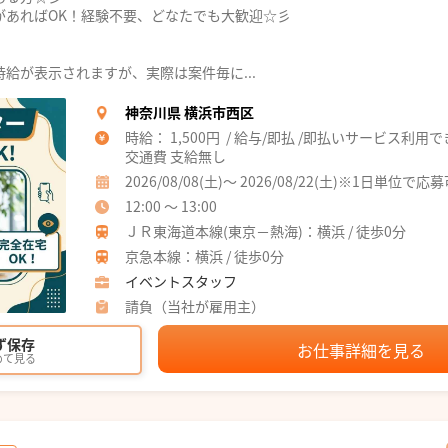
があればOK！経験不要、どなたでも大歓迎☆彡
給が表示されますが、実際は案件毎に...
神奈川県 横浜市西区
時給： 1,500円 / 給与/即払 /即払いサービス利用
交通費 支給無し
2026/08/08(土)～ 2026/08/22(土)※1日単位で応
12:00 ～ 13:00
ＪＲ東海道本線(東京－熱海)：横浜 / 徒歩0分
京急本線：横浜 / 徒歩0分
イベントスタッフ
請負（当社が雇用主）
ず保存
お仕事詳細を見る
めて見る