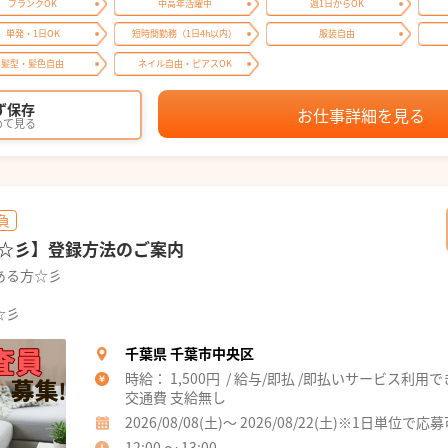
ブランクOK
中高年活躍中
週1日からOK
単発・1日OK
短時間勤務（1日4h以内）
服装自由
髪型・髪色自由
ネイル自由・ピアスOK
ず保存
お仕事詳細を見る
めて見る
負
☆彡】登録方法のご案内
ある方☆彡
☆彡
千葉県 千葉市中央区
時給： 1,500円 / 給与/即払 /即払いサービス利用
交通費 支給無し
2026/08/08(土)～ 2026/08/22(土)※1日単位で応
12:00 ～ 13:00