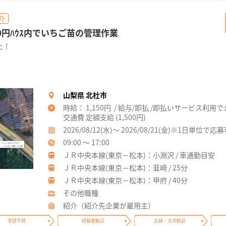
介
0円ﾊｳｽ内でいちご苗の管理作業
た！
山梨県 北杜市
時給： 1,150円 / 給与/即払 /即払いサービス利用
交通費 定額支給 (1,500円)
2026/08/12(水)～ 2026/08/21(金)※1日単位で応
09:00 ～ 17:00
ＪＲ中央本線(東京－松本)：小淵沢 / 車通勤目安
ＪＲ中央本線(東京－松本)：韮崎 / 25分
ＪＲ中央本線(東京－松本)：甲府 / 40分
その他職種
紹介（紹介先企業が雇用主）
学歴不問
経験者歓迎
主婦・主夫歓迎