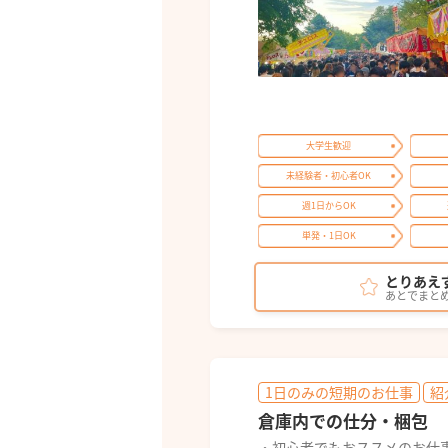
大学生歓迎
未経験者・初心者OK
週1日からOK
単発・1日OK
とりあえ
あとでまと
1日のみの短期のお仕事
紹
倉庫内での仕分・梱包
・初心者でもおススメのお仕