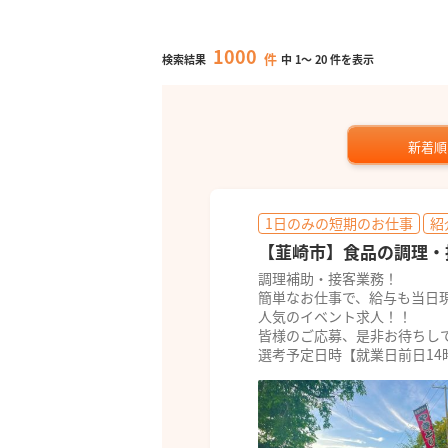
1000
件
検索結果
中
1
～
20
件を表示
新着順
1日のみの短期のお仕事
紹
【韮崎市】食品の調理・接
調理補助・接客業務！
簡単なお仕事で、給与も当日
人気のイベント求人！！
皆様のご応募、是非お待ちし
選考予定日時【就業日前日14