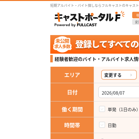
短期アルバイト・バイト探しならフルキャストのキャスト
変
経験者歓迎の
バイト・アルバイト求人情報
エリア
変更する
日付
働く期間
単発（1日のみ
時間帯
日勤