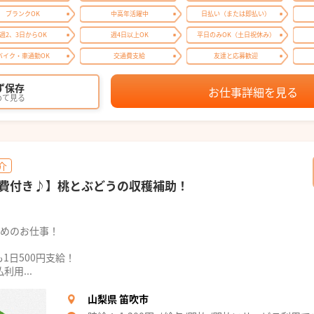
ブランクOK
中高年活躍中
日払い（または即払い）
週2、3日からOK
週4日以上OK
平日のみOK（土日祝休み）
バイク・車通勤OK
交通費支給
友達と応募歓迎
ず保存
お仕事詳細を見る
めて見る
介
費付き♪】桃とぶどうの収穫補助！
薦めのお仕事！
1日500円支給！
用...
山梨県 笛吹市