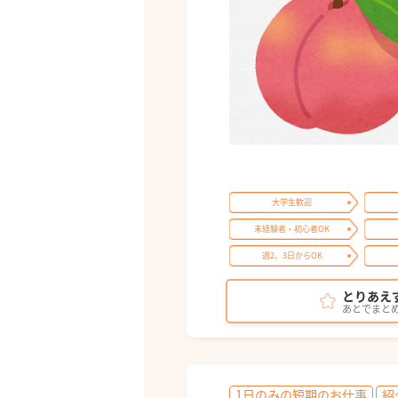
大学生歓迎
未経験者・初心者OK
週2、3日からOK
とりあえ
あとでまと
1日のみの短期のお仕事
紹