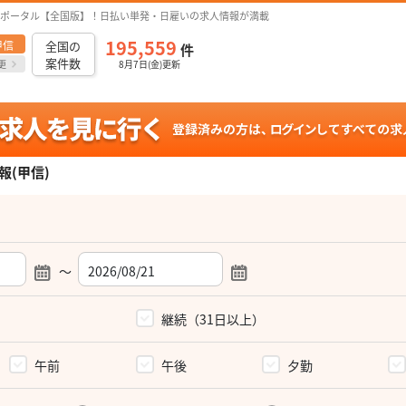
ポータル【全国版】！日払い単発・日雇いの求人情報が満載
195,559
甲信
全国の
件
案件数
更
8月7日(金)更新
(甲信)
～
）
継続（31日以上）
午前
午後
夕勤