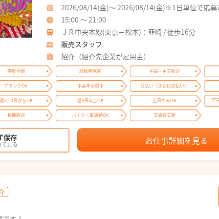
2026/08/14(金)～ 2026/08/14(金)※1日単位で応
15:00 ～ 21:00
ＪＲ中央本線(東京－松本)：韮崎 / 徒歩16分
販売スタッフ
紹介（紹介先企業が雇用主）
学歴不問
経験者歓迎
主婦・主夫歓迎
ブランクOK
中高年活躍中
日払い（または即払い）
週2、3日からOK
週4日以上OK
土日のみOK
平
長期歓迎
バイク・車通勤OK
交通費支給
ず保存
お仕事詳細を見る
めて見る
介
事です！