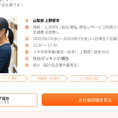
すお仕事です！
山梨県 上野原市
時給： 1,300円 / 給与/即払 /即払いサービス利用
交通費 支給無し
2026/08/19(水)～ 2026/08/19(水)※1日単位で応
12:30 ～ 17:30
ＪＲ中央本線(東京－松本)：上野原 / 徒歩30分
仕分/ピッキング/梱包
紹介（紹介先企業が雇用主）
フリーター歓迎
未経験者・初心者OK
シニア応援・歓迎
ず保存
お仕事詳細を見る
めて見る