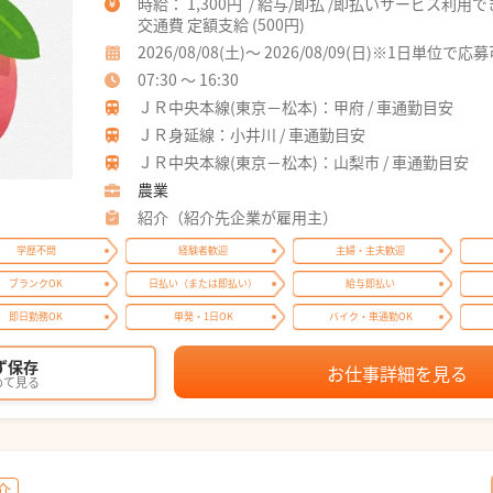
時給： 1,300円 / 給与/即払 /即払いサービス利用
交通費 定額支給 (500円)
2026/08/08(土)～ 2026/08/09(日)※1日単位で応
07:30 ～ 16:30
ＪＲ中央本線(東京－松本)：甲府 / 車通勤目安
ＪＲ身延線：小井川 / 車通勤目安
ＪＲ中央本線(東京－松本)：山梨市 / 車通勤目安
農業
紹介（紹介先企業が雇用主）
学歴不問
経験者歓迎
主婦・主夫歓迎
ブランクOK
日払い（または即払い）
給与即払い
即日勤務OK
単発・1日OK
バイク・車通勤OK
ず保存
お仕事詳細を見る
めて見る
介