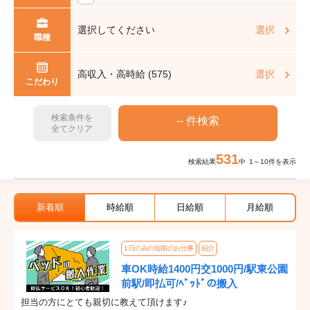
選択してください
選択
職種
高収入・高時給 (575)
選択
こだわり
検索条件を
全てクリア
531
検索結果
中 1～10件を表示
新着順
時給順
日給順
月給順
1日のみの短期のお仕事
紹介
車OK時給1400円交1000円/駅東公園
前駅/即払可/ﾍﾞｯﾄﾞの搬入
担当の方にとても親切に教えて頂けます♪