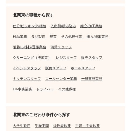
北関東の職種から探す
仕分/ピッキング/梱包
入出荷/積み込み
組立/加工業務
検品業務
食品製造
農業
その他軽作業
搬入/搬出業務
引越し/移転/運搬業務
清掃スタッフ
クリーニング（洗濯業）
レジスタッフ
販売スタッフ
イベントスタッフ
販促スタッフ
ホールスタッフ
キッチンスタッフ
コールセンター業務
一般事務業務
OA事務業務
ドライバー
その他職種
北関東のこだわり条件から探す
大学生歓迎
学歴不問
経験者歓迎
主婦・主夫歓迎