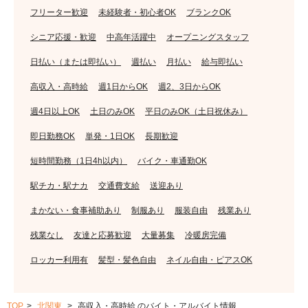
フリーター歓迎
未経験者・初心者OK
ブランクOK
シニア応援・歓迎
中高年活躍中
オープニングスタッフ
日払い（または即払い）
週払い
月払い
給与即払い
高収入・高時給
週1日からOK
週2、3日からOK
週4日以上OK
土日のみOK
平日のみOK（土日祝休み）
即日勤務OK
単発・1日OK
長期歓迎
短時間勤務（1日4h以内）
バイク・車通勤OK
駅チカ・駅ナカ
交通費支給
送迎あり
まかない・食事補助あり
制服あり
服装自由
残業あり
残業なし
友達と応募歓迎
大量募集
冷暖房完備
ロッカー利用有
髪型・髪色自由
ネイル自由・ピアスOK
TOP
北関東
高収入・高時給 のバイト・アルバイト情報