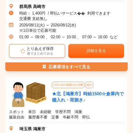
群馬県 高崎市
時給： 1,400円 / 即払いサービス�� 利用できます
交通費 支給無し
2026/08/11(火) ～ 2026/08/12(水)
※1日単位で応募可能
01:00 ～ 09:00 、 02:00 ～ 10:00 、 07:00 ～ 16:00 など
とりあえず保存
詳細を見る
後でまとめてみる
応募要項をすべて見る
1日のみの短期のお仕事
紹介
★北【鴻巣市】時給1500☆倉庫内で
棚入れ・荷捌き♪
スポット 単日 未経験 学歴不問 鴻巣
服装自由 履歴書不要 定番 年齢不問 即払
埼玉県 鴻巣市