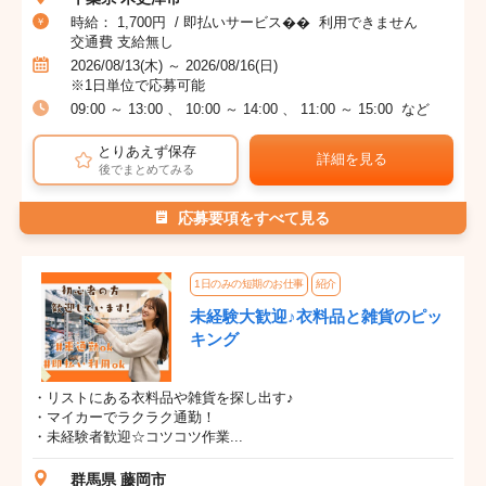
時給： 1,700円 / 即払いサービス�� 利用できません
交通費 支給無し
2026/08/13(木) ～ 2026/08/16(日)
※1日単位で応募可能
09:00 ～ 13:00 、 10:00 ～ 14:00 、 11:00 ～ 15:00 など
とりあえず保存
詳細を見る
後でまとめてみる
応募要項をすべて見る
1日のみの短期のお仕事
紹介
未経験大歓迎♪衣料品と雑貨のピッ
キング
・リストにある衣料品や雑貨を探し出す♪
・マイカーでラクラク通勤！
・未経験者歓迎☆コツコツ作業...
群馬県 藤岡市