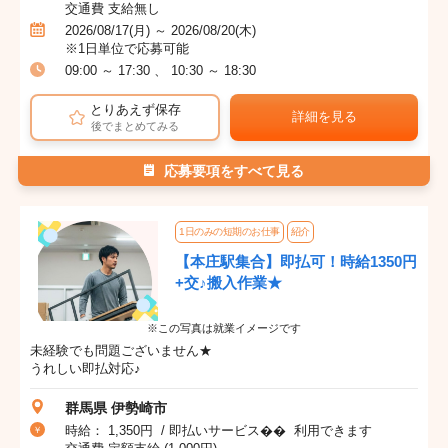
交通費 支給無し
2026/08/17(月) ～ 2026/08/20(木)
※1日単位で応募可能
09:00 ～ 17:30 、 10:30 ～ 18:30
とりあえず保存
詳細を見る
後でまとめてみる
応募要項をすべて見る
1日のみの短期のお仕事
紹介
【本庄駅集合】即払可！時給1350円
+交♪搬入作業★
※この写真は就業イメージです
未経験でも問題ございません★
うれしい即払対応♪
群馬県 伊勢崎市
時給： 1,350円 / 即払いサービス�� 利用できます