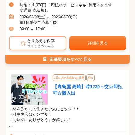
時給： 1,070円 / 即払いサービス�� 利用できます
交通費 支給無し
2026/08/08(土) ～ 2026/08/09(日)
※1日単位で応募可能
09:00 ～ 17:00
とりあえず保存
詳細を見る
後でまとめてみる
応募要項をすべて見る
1日のみの短期のお仕事
紹介
【高島屋 高崎】時1230＋交☆即払
可☆搬入出
・体を動かして働きたい人にピッタリ！
・仕事内容はシンプル！
・お店の「ありがとう」が嬉しい！
...