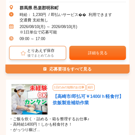
群馬県 邑楽郡明和町
時給： 1,230円 / 即払いサービス�� 利用できます
交通費 支給無し
2026/08/10(月) ～ 2026/08/10(月)
※1日単位で応募可能
09:00 ～ 17:00
とりあえず保存
詳細を見る
後でまとめてみる
応募要項をすべて見る
1日のみの短期のお仕事
紹介
【高崎市/即払可￥1400/ｈ軽食付】
炊飯製造補助作業
・ご飯を炊く・詰める・箱を整理するお仕事♪
・高時給1400円！しかも軽食付き！
・がっつり稼げ...