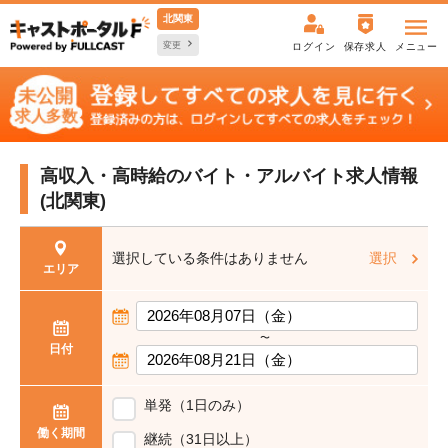
北関東
変更
ログイン
保存求人
メニュー
高収入・高時給の
バイト・アルバイト求人情報
(北関東)
選択している条件はありません
選択
エリア
〜
日付
単発（1日のみ）
働く期間
継続（31日以上）