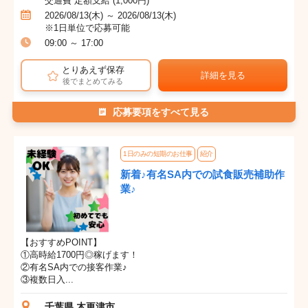
交通費 定額支給 (1,000円)
2026/08/13(木) ～ 2026/08/13(木)
※1日単位で応募可能
09:00 ～ 17:00
とりあえず保存
詳細を見る
後でまとめてみる
応募要項をすべて見る
1日のみの短期のお仕事
紹介
新着♪有名SA内での試食販売補助作
業♪
【おすすめPOINT】
①高時給1700円◎稼げます！
②有名SA内での接客作業♪
③複数日入...
千葉県 木更津市