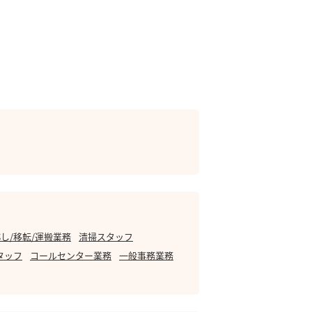
し/移転/運搬業務
清掃スタッフ
タッフ
コールセンター業務
一般事務業務