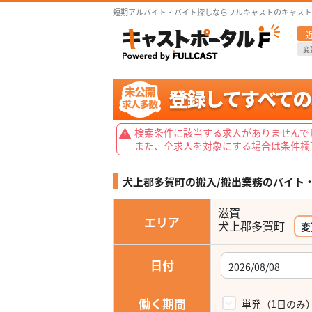
短期アルバイト・バイト探しならフルキャストのキャスト
変
検索条件に該当する求人がありませんで
また、全求人を対象にする場合は条件欄
犬上郡多賀町の搬入/搬出業務の
バイト
滋賀
エリア
犬上郡多賀町
変
日付
働く期間
単発（1日のみ