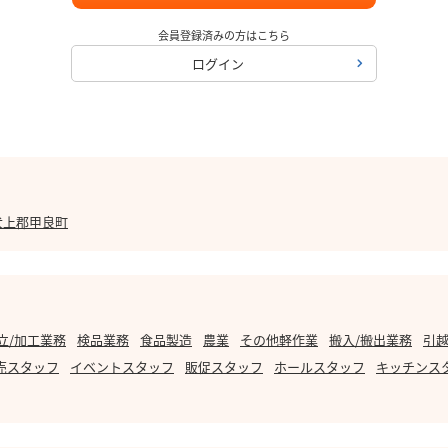
会員登録済みの方はこちら
ログイン
犬上郡甲良町
立/加工業務
検品業務
食品製造
農業
その他軽作業
搬入/搬出業務
引越
売スタッフ
イベントスタッフ
販促スタッフ
ホールスタッフ
キッチンス