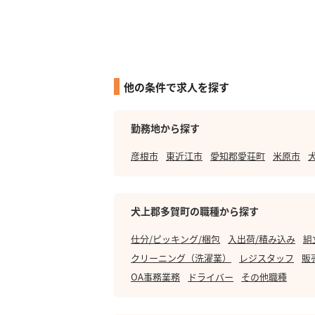
他の条件で求人を探す
勤務地から探す
彦根市
東近江市
愛知郡愛荘町
米原市
犬上郡多賀町の職種から探す
仕分/ピッキング/梱包
入出荷/積み込み
組
クリーニング（洗濯業）
レジスタッフ
販
OA事務業務
ドライバー
その他職種