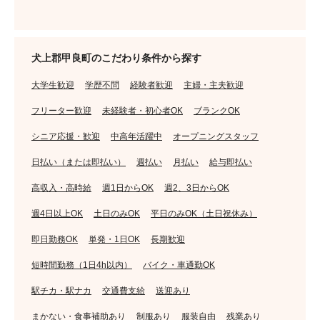
犬上郡甲良町のこだわり条件から探す
大学生歓迎
学歴不問
経験者歓迎
主婦・主夫歓迎
フリーター歓迎
未経験者・初心者OK
ブランクOK
シニア応援・歓迎
中高年活躍中
オープニングスタッフ
日払い（または即払い）
週払い
月払い
給与即払い
高収入・高時給
週1日からOK
週2、3日からOK
週4日以上OK
土日のみOK
平日のみOK（土日祝休み）
即日勤務OK
単発・1日OK
長期歓迎
短時間勤務（1日4h以内）
バイク・車通勤OK
駅チカ・駅ナカ
交通費支給
送迎あり
まかない・食事補助あり
制服あり
服装自由
残業あり