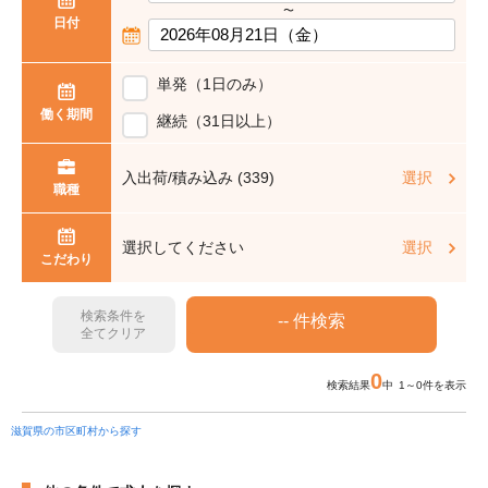
〜
日付
単発（1日のみ）
働く期間
継続（31日以上）
入出荷/積み込み (339)
選択
職種
選択してください
選択
こだわり
検索条件を
全てクリア
0
検索結果
中 1～0件を表示
滋賀県の市区町村から探す