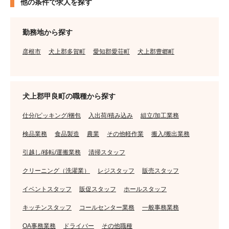
他の条件で求人を探す
勤務地から探す
彦根市
犬上郡多賀町
愛知郡愛荘町
犬上郡豊郷町
犬上郡甲良町の職種から探す
仕分/ピッキング/梱包
入出荷/積み込み
組立/加工業務
検品業務
食品製造
農業
その他軽作業
搬入/搬出業務
引越し/移転/運搬業務
清掃スタッフ
クリーニング（洗濯業）
レジスタッフ
販売スタッフ
イベントスタッフ
販促スタッフ
ホールスタッフ
キッチンスタッフ
コールセンター業務
一般事務業務
OA事務業務
ドライバー
その他職種