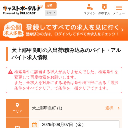
近畿
変更
ログイン
保存求人
メニュー
犬上郡甲良町の入出荷/積み込みの
バイト・アル
バイト求人情報
検索条件に該当する求人がありませんでした。検索条件を
変更して再度検索をお願いします。
また、全求人を対象にする場合は条件欄下部にある「選択
条件をすべてクリア」で条件を一括クリアできます。
犬上郡甲良町 (1)
選択
エリア